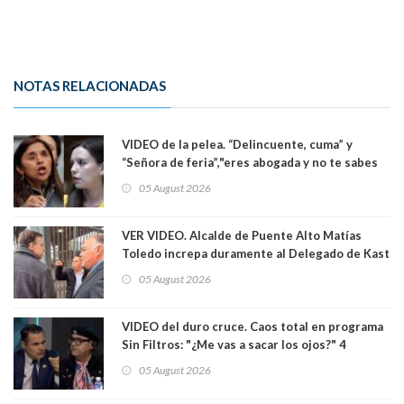
NOTAS RELACIONADAS
VIDEO de la pelea. “Delincuente, cuma” y
“Señora de feria”,"eres abogada y no te sabes
las leyes": el feo y duro fuego cruzado entre
05 August 2026
senadoras Camila Flores y Fabiola Campillai en
el Senado
VER VIDEO. Alcalde de Puente Alto Matías
Toledo increpa duramente al Delegado de Kast
Germán Codina por crisis de seguridad. "El
05 August 2026
delegado nuevamente arrancando"
VIDEO del duro cruce. Caos total en programa
Sin Filtros: "¿Me vas a sacar los ojos?" 4
panelistas abandonan set por estar invitado
05 August 2026
excarabinero que dejó ciego a Gustavo Gatica:
Lo trataron de "carnicero Crespo"