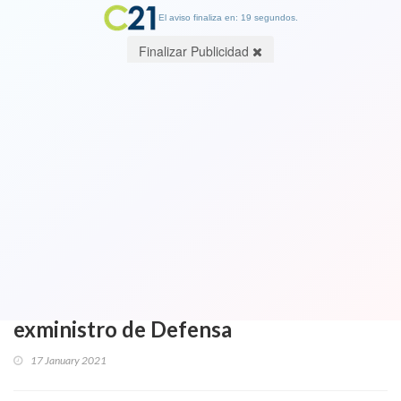
El aviso finaliza en: 19 segundos.
Finalizar Publicidad
Nunca es triste la verdad:
Desclasifican que dirigentes UDI y RN
le exigieron a Piñera sacar militares
para reprimir: "Son cobardes que
quieren las FFAA disparando y
después arrancan como ratas" dice
exministro de Defensa
17 January 2021