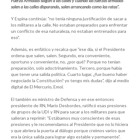
Fuerza Armadas salgan a las calles y cuando las fuerzas armadas
salen a las calles disparando, salen arrancando como las ratas".
Y Espina continúa: "no tenía ninguna justificación de sacar a
los militares a la calle. No estaban preparados para enfrentar
un conflicto de esa naturaleza, no estaban entrenados para
eso".
Además, es enfático y recalca que "ese día, si el Presidente
ordena que salen, salen. Segundo, era conveniente,
oportuno y conveniente, no, ¿por qué? Porque no tenían
preparación, solo adoctrinamiento. Tercero, porque había
que tener una salida política. Cuarto lugar, ¿fue bueno haber
negociado la Constitución? yo tengo mis dudas", dijo al medio
digital de El Mercurio, Emol.
El también ex ministro de Defensa y en ese entonces
presidente de RN, Mario Desbordes, ratificó esas presiones
de grupos de la UDI y RN para sacar a los militares para que
salieran a reprimir: "Estábamos muy conscientes de esas
presiones y le recomendamos al Presidente que no lo hiciera
y que abriera la puerta al diálogo porque creímos varios que
era la única salida para lograr algo estable y permanente".