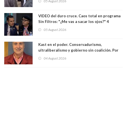
05 August 2026
delegado nuevamente arrancando"
VIDEO del duro cruce. Caos total en programa
Sin Filtros: "¿Me vas a sacar los ojos?" 4
panelistas abandonan set por estar invitado
05 August 2026
excarabinero que dejó ciego a Gustavo Gatica:
Lo trataron de "carnicero Crespo"
Kast en el poder. Conservadurismo,
ultraliberalismo y gobierno sin coalición. Por
Eduardo Saffirio S. Abogado
04 August 2026