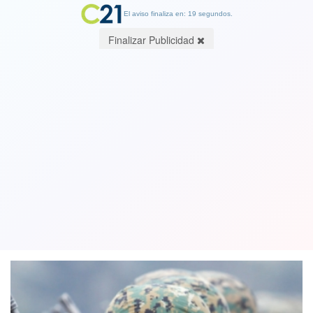
El aviso finaliza en: 19 segundos.
Finalizar Publicidad
Otro fraude en el Ejército: Ministra
Rutherford acusó a cuatro
funcionarios
15 October 2019