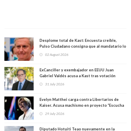
Desplome total de Kast: Encuesta creíble,
Pulso Ciudadano consigna que al mandatario lo
aprueban apenas 25,6%, llegando casi a lo que
02 August 2026
sacó en primera vuelta. Rechazo es de 58.9% y
los jóvenes son los que más lo desaprueban:
64.8%
ExCanciller y exembajador en EEUU Juan
Gabriel Valdés acusa a Kast tras votación
informal que deja en cuarto lugar a Bachelet:
31 July 2026
"Si hay una persona responsable es él"
Evelyn Matthei carga contra Libertarios de
Kaiser. Acusa machismo en proyecto “Escucha
su corazón” y arremete contra La Cofradía:
29 July 2026
"¿Cómo puede haber alguien tan enfermo del
mate?"
Diputado Hotuiti Teao nuevamente en la