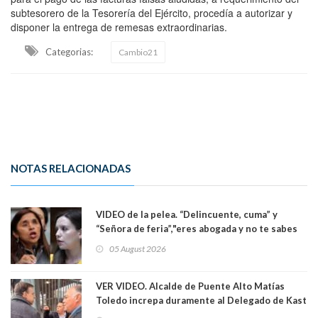
subtesorero de la Tesorería del Ejército, procedía a autorizar y
disponer la entrega de remesas extraordinarias.
Categorias:
Cambio21
NOTAS RELACIONADAS
VIDEO de la pelea. “Delincuente, cuma” y
“Señora de feria”,"eres abogada y no te sabes
las leyes": el feo y duro fuego cruzado entre
05 August 2026
senadoras Camila Flores y Fabiola Campillai en
el Senado
VER VIDEO. Alcalde de Puente Alto Matías
Toledo increpa duramente al Delegado de Kast
Germán Codina por crisis de seguridad. "El