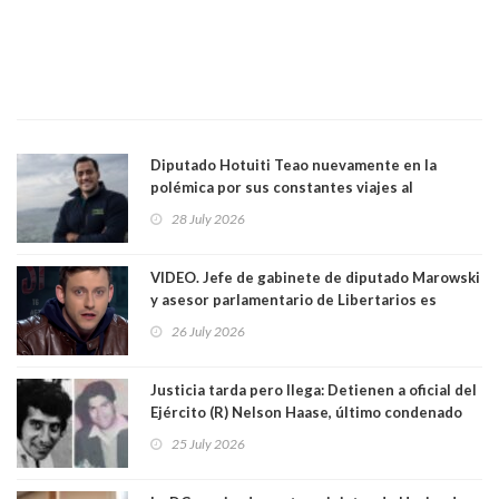
Diputado Hotuiti Teao nuevamente en la
polémica por sus constantes viajes al
extranjero. Usó semana distrital como
28 July 2026
vacaciones para irse a Londres y Paris por 18
días sin motivo ni justificación
VIDEO. Jefe de gabinete de diputado Marowski
y asesor parlamentario de Libertarios es
grabado realizando bromas sobre niños TEA y
26 July 2026
comentarios sexuales sobre menores. Redes
sociales los criticaron duramente
Justicia tarda pero llega: Detienen a oficial del
Ejército (R) Nelson Haase, último condenado
por crímenes de Víctor Jara y director de
25 July 2026
Prisiones Littré Quiroga. Ambos fueron
asesinados en exEstadio Chile con cuarenta