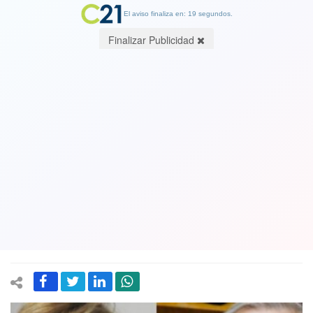
El aviso finaliza en: 19 segundos.
Finalizar Publicidad
Partidos de Chile Vamos, los más
dañados y afectados con el caso
Hermosilla-Audios y la corrupción,
según encuesta. ¿Afectará
candidatura de Matthei?
07 September 2024