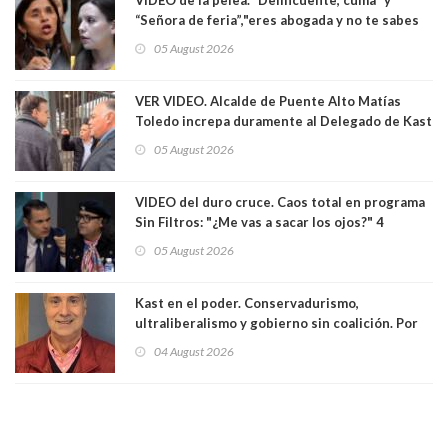
“Señora de feria”,"eres abogada y no te sabes
las leyes": el feo y duro fuego cruzado entre
05 August 2026
senadoras Camila Flores y Fabiola Campillai en
el Senado
VER VIDEO. Alcalde de Puente Alto Matías
Toledo increpa duramente al Delegado de Kast
Germán Codina por crisis de seguridad. "El
05 August 2026
delegado nuevamente arrancando"
VIDEO del duro cruce. Caos total en programa
Sin Filtros: "¿Me vas a sacar los ojos?" 4
panelistas abandonan set por estar invitado
05 August 2026
excarabinero que dejó ciego a Gustavo Gatica:
Lo trataron de "carnicero Crespo"
Kast en el poder. Conservadurismo,
ultraliberalismo y gobierno sin coalición. Por
Eduardo Saffirio S. Abogado
04 August 2026