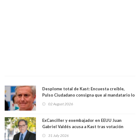
Desplome total de Kast: Encuesta creíble,
Pulso Ciudadano consigna que al mandatario lo
aprueban apenas 25,6%, llegando casi a lo que
02 August 2026
sacó en primera vuelta. Rechazo es de 58.9% y
los jóvenes son los que más lo desaprueban:
64.8%
ExCanciller y exembajador en EEUU Juan
Gabriel Valdés acusa a Kast tras votación
informal que deja en cuarto lugar a Bachelet:
31 July 2026
"Si hay una persona responsable es él"