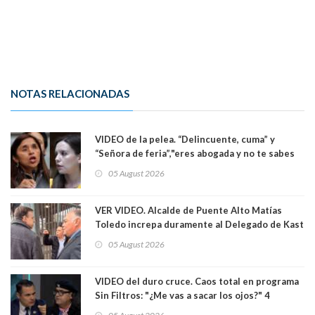
NOTAS RELACIONADAS
VIDEO de la pelea. “Delincuente, cuma” y
“Señora de feria”,"eres abogada y no te sabes
las leyes": el feo y duro fuego cruzado entre
05 August 2026
senadoras Camila Flores y Fabiola Campillai en
el Senado
VER VIDEO. Alcalde de Puente Alto Matías
Toledo increpa duramente al Delegado de Kast
Germán Codina por crisis de seguridad. "El
05 August 2026
delegado nuevamente arrancando"
VIDEO del duro cruce. Caos total en programa
Sin Filtros: "¿Me vas a sacar los ojos?" 4
panelistas abandonan set por estar invitado