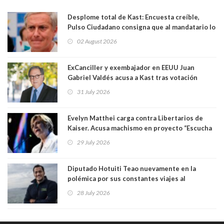
Desplome total de Kast: Encuesta creíble,
Pulso Ciudadano consigna que al mandatario lo
aprueban apenas 25,6%, llegando casi a lo que
02 August 2026
sacó en primera vuelta. Rechazo es de 58.9% y
los jóvenes son los que más lo desaprueban:
64.8%
ExCanciller y exembajador en EEUU Juan
Gabriel Valdés acusa a Kast tras votación
informal que deja en cuarto lugar a Bachelet:
31 July 2026
"Si hay una persona responsable es él"
Evelyn Matthei carga contra Libertarios de
Kaiser. Acusa machismo en proyecto “Escucha
su corazón” y arremete contra La Cofradía:
29 July 2026
"¿Cómo puede haber alguien tan enfermo del
mate?"
Diputado Hotuiti Teao nuevamente en la
polémica por sus constantes viajes al
extranjero. Usó semana distrital como
28 July 2026
vacaciones para irse a Londres y Paris por 18
días sin motivo ni justificación