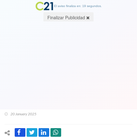
El aviso finaliza en: 19 segundos.
Finalizar Publicidad
Periodista Daniel Matamala acusa
censura en Instagram tras eliminar
columna donde criticaba a millonarios
Zuckerberg, Bezos y Musk. Acá la
publicamos: "Hitler era comunista. Es
verdad, lo vi en X"
20 January 2025