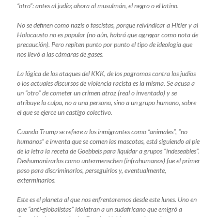
“otro”: antes al judío; ahora al musulmán, el negro o el latino.
No se definen como nazis o fascistas, porque reivindicar a Hitler y al
Holocausto no es popular (no aún, habrá que agregar como nota de
precaución). Pero repiten punto por punto el tipo de ideología que
nos llevó a las cámaras de gases.
La lógica de los ataques del KKK, de los pogromos contra los judíos
o los actuales discursos de violencia racista es la misma. Se acusa a
un “otro” de cometer un crimen atroz (real o inventado) y se
atribuye la culpa, no a una persona, sino a un grupo humano, sobre
el que se ejerce un castigo colectivo.
Cuando Trump se refiere a los inmigrantes como “animales”, “no
humanos” e inventa que se comen las mascotas, está siguiendo al pie
de la letra la receta de Goebbels para liquidar a grupos “indeseables”.
Deshumanizarlos como untermenschen (infrahumanos) fue el primer
paso para discriminarlos, perseguirlos y, eventualmente,
exterminarlos.
Este es el planeta al que nos enfrentaremos desde este lunes. Uno en
que “anti-globalistas” idolatran a un sudafricano que emigró a