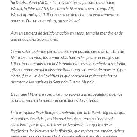
fürDeutschland (AfD), y “entrevistó” en su plataforma a Alice
Weidel, la líder de AfD, tal como lo hizo antes con Trump. Allí,
Weidel afirmó que “Hitler no era de derecha. Era exactamente lo
opuesto. Fue un comunista, un socialista”.
Aun en esta era de desinformación en masa, tamaña mentira es de
una audacia extraordinaria.
Como sabe cualquier persona que haya pasado cerca de un libro de
historia en su vida, los comunistas fueron los peores enemigos de
Hitler. Ser comunista en la Alemania nazi era equivalente a ser judío,
gitano, homosexual o discapacitado: una sentencia de muerte. Y, por
cierto, fue la Unión Soviética la que sostuvo la resistencia hasta
derrotar a los nazis en la Segunda Guerra Mundial.
Decir que Hitler era comunista no solo es una imbecilidad; además
es una afrenta a la memoria de millones de víctimas.
Esta estupidez lleva tiempo circulando, con la brillante lógica de que
el nombre oficial del partido nazi incluía el término “nacional-
socialista”, por lo que debía ser de izquierda. Los genios de la
lingüística, los Newton de la filología, que repiten esa sandez, deben
estar convencidos de que la Alemania oriental era democrática,