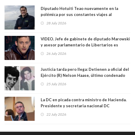
Diputado Hotuiti Teao nuevamente en la
polémica por sus constantes viajes al
extranjero. Usó semana distrital como
28 July 2026
vacaciones para irse a Londres y Paris por 18
días sin motivo ni justificación
VIDEO. Jefe de gabinete de diputado Marowski
y asesor parlamentario de Libertarios es
grabado realizando bromas sobre niños TEA y
26 July 2026
comentarios sexuales sobre menores. Redes
sociales los criticaron duramente
Justicia tarda pero llega: Detienen a oficial del
Ejército (R) Nelson Haase, último condenado
por crímenes de Víctor Jara y director de
25 July 2026
Prisiones Littré Quiroga. Ambos fueron
asesinados en exEstadio Chile con cuarenta
balazos. Quién es este criminal de lesa
La DC en picada contra ministro de Hacienda.
humanidad
Presidente y secretaria nacional DC
arremeten: “Ministro Quiroz, no siga
22 July 2026
mintiendo, no votamos a favor de su
megarreforma”