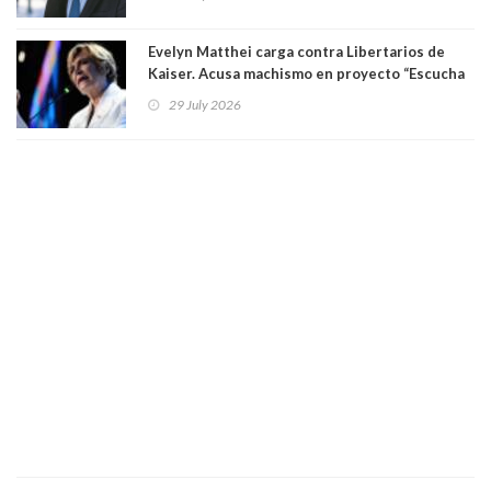
"Si hay una persona responsable es él"
Evelyn Matthei carga contra Libertarios de
Kaiser. Acusa machismo en proyecto “Escucha
su corazón” y arremete contra La Cofradía:
29 July 2026
"¿Cómo puede haber alguien tan enfermo del
mate?"