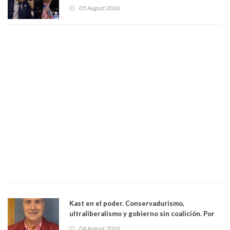
panelistas abandonan set por estar invitado
05 August 2026
excarabinero que dejó ciego a Gustavo Gatica:
Lo trataron de "carnicero Crespo"
Kast en el poder. Conservadurismo,
ultraliberalismo y gobierno sin coalición. Por
Eduardo Saffirio S. Abogado
04 August 2026