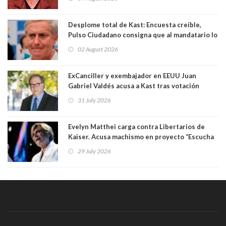
Desplome total de Kast: Encuesta creíble,
Pulso Ciudadano consigna que al mandatario lo
aprueban apenas 25,6%, llegando casi a lo que
02 August 2026
sacó en primera vuelta. Rechazo es de 58.9% y
los jóvenes son los que más lo desaprueban:
64.8%
ExCanciller y exembajador en EEUU Juan
Gabriel Valdés acusa a Kast tras votación
informal que deja en cuarto lugar a Bachelet:
31 July 2026
"Si hay una persona responsable es él"
Evelyn Matthei carga contra Libertarios de
Kaiser. Acusa machismo en proyecto “Escucha
su corazón” y arremete contra La Cofradía:
29 July 2026
"¿Cómo puede haber alguien tan enfermo del
mate?"