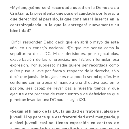
-Myriam, ¿cómo será recordada usted en la Democracia
Cristiana: la presidenta que puso el candado por fuera, la
que derechizó al partido, la que continuará inserta en la
centroizquierda o la que le entregará nuevamente su
identidad?
-Difícil responder. Debo decir que en abril o mayo de este
año, en un consejo nacional, dije que me sentía como la
sepulturera de la DC. Malas decisiones, peor ejecutadas,
exacerbación de las diferencias, me hicieron formular esa
expresión. Por supuesto nadie quiere ser recordada como
quien puso la llave por fuera y, respecto de la derecha, sólo
decir que jamás de los jamases esa podría ser mi opción. Me
conformo con entregar el mando a una directiva que, en lo
posible, sea capaz de llevar paz a nuestra tienda y que
ejecute este proceso de reencuentro y de definiciones que
permitan levantar una DC para el siglo XXI.
-Según el himno de la DC, la unidad es fraterna, alegre y
juvenil. Hoy parece que esa fraternidad está menguada, y
a nivel juvenil casi no tienen expresión en centros de
alumnos secundarios o universitarios, a pesar que en su