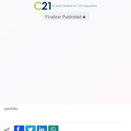
El aviso finaliza en: 18 segundos.
Finalizar Publicidad
Presidenta de la DC a Cambio21: “Si
hay DC que votaron por la derecha,
nunca fueron DC de verdad”
30 December 2017
Con un descarnado análisis de la derrota, sin disfrazarla de triunfo
moral y asumiendo los yerros como única manera de salir adelante,
la dirigenta de la falange analiza el escenario actual y futuro de su
partido.