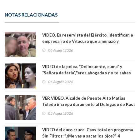
NOTAS RELACIONADAS
VIDEO. Es reservista del Ejército. Identifican a
empresario de Vitacura que amenazó y
secuestró por una hora a 7 niños que jugaban
06 August 2026
al "ring raja". Se trata de Andrés Arrieta y la
empresa donde era gerente lo suspendió
VIDEO de la pelea. “Delincuente, cuma” y
“Señora de feria”,"eres abogada y no te sabes
las leyes": el feo y duro fuego cruzado entre
05 August 2026
senadoras Camila Flores y Fabiola Campillai en
el Senado
VER VIDEO. Alcalde de Puente Alto Matías
Toledo increpa duramente al Delegado de Kast
Germán Codina por crisis de seguridad. "El
05 August 2026
delegado nuevamente arrancando"
VIDEO del duro cruce. Caos total en programa
Sin Filtros: "¿Me vas a sacar los ojos?" 4