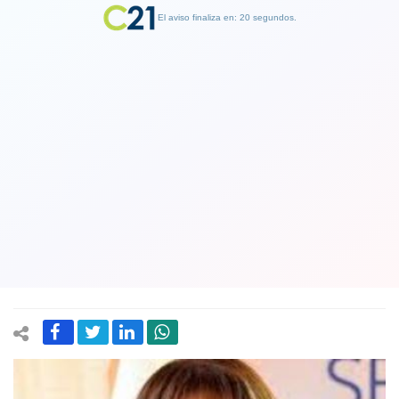
El aviso finaliza en: 19 segundos.
Finalizar Publicidad
Presidenta del Senado Ximena Rincón:
"El Gobierno de Gabriel Boric se va a
medir por el éxito del proceso
constituyente"
02 March 2022