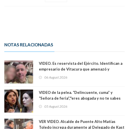
NOTAS RELACIONADAS
VIDEO. Es reservista del Ejército. Identifican a
empresario de Vitacura que amenazó y
secuestró por una hora a 7 niños que jugaban
06 August 2026
al "ring raja". Se trata de Andrés Arrieta y la
empresa donde era gerente lo suspendió
VIDEO de la pelea. “Delincuente, cuma” y
“Señora de feria”,"eres abogada y no te sabes
las leyes": el feo y duro fuego cruzado entre
05 August 2026
senadoras Camila Flores y Fabiola Campillai en
el Senado
VER VIDEO. Alcalde de Puente Alto Matías
Toledo increpa duramente al Delegado de Kast