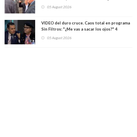
Germán Codina por crisis de seguridad. "El
05 August 2026
delegado nuevamente arrancando"
VIDEO del duro cruce. Caos total en programa
Sin Filtros: "¿Me vas a sacar los ojos?" 4
panelistas abandonan set por estar invitado
05 August 2026
excarabinero que dejó ciego a Gustavo Gatica:
Lo trataron de "carnicero Crespo"