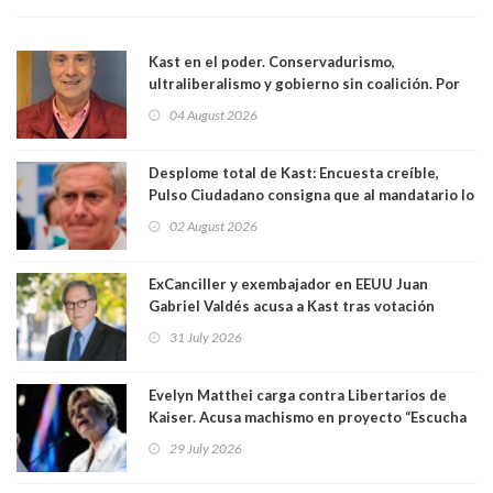
Kast en el poder. Conservadurismo,
ultraliberalismo y gobierno sin coalición. Por
Eduardo Saffirio S. Abogado
04 August 2026
Desplome total de Kast: Encuesta creíble,
Pulso Ciudadano consigna que al mandatario lo
aprueban apenas 25,6%, llegando casi a lo que
02 August 2026
sacó en primera vuelta. Rechazo es de 58.9% y
los jóvenes son los que más lo desaprueban:
64.8%
ExCanciller y exembajador en EEUU Juan
Gabriel Valdés acusa a Kast tras votación
informal que deja en cuarto lugar a Bachelet:
31 July 2026
"Si hay una persona responsable es él"
Evelyn Matthei carga contra Libertarios de
Kaiser. Acusa machismo en proyecto “Escucha
su corazón” y arremete contra La Cofradía:
29 July 2026
"¿Cómo puede haber alguien tan enfermo del
mate?"