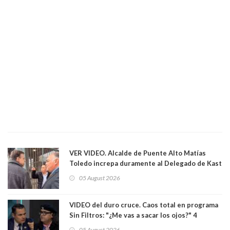
VER VIDEO. Alcalde de Puente Alto Matías
Toledo increpa duramente al Delegado de Kast
Germán Codina por crisis de seguridad. "El
05 August 2026
delegado nuevamente arrancando"
VIDEO del duro cruce. Caos total en programa
Sin Filtros: "¿Me vas a sacar los ojos?" 4
panelistas abandonan set por estar invitado
05 August 2026