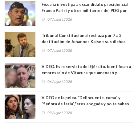
Fiscalía investiga a excandidato presidencial
Franco Parisi y otros militantes del PDG por
presunto lavado de activos y fraude
07 August 2026
Tribunal Constitucional rechaza por 7 a 3
destitución de Johannes Kaiser: sus dichos
sobre el golpe de Estado ya no importan para la
07 August 2026
justicia constitucional porque no es diputado
VIDEO. Es reservista del Ejército. Identifican a
empresario de Vitacura que amenazó y
secuestró por una hora a 7 niños que jugaban
06 August 2026
al "ring raja". Se trata de Andrés Arrieta y la
empresa donde era gerente lo suspendió
VIDEO de la pelea. “Delincuente, cuma” y
“Señora de feria”,"eres abogada y no te sabes
las leyes": el feo y duro fuego cruzado entre
05 August 2026
senadoras Camila Flores y Fabiola Campillai en
el Senado