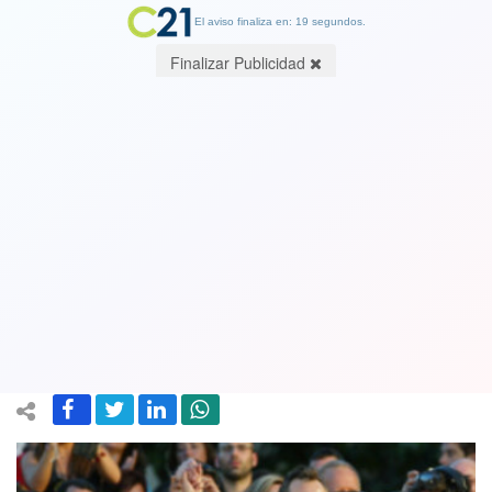
El aviso finaliza en: 19 segundos.
Finalizar Publicidad
Reportaje Especial. ¿Qué le pasa a
Miguel Bosé con Bachelet? Conózca la
enfermiza obsesión del artista con la
ex mandataria
19 April 2019