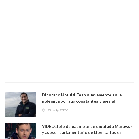
Diputado Hotuiti Teao nuevamente en la
polémica por sus constantes viajes al
extranjero. Usó semana distrital como
28 July 2026
vacaciones para irse a Londres y Paris por 18
días sin motivo ni justificación
VIDEO. Jefe de gabinete de diputado Marowski
y asesor parlamentario de Libertarios es
grabado realizando bromas sobre niños TEA y