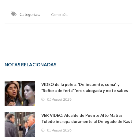
Categorias:
Cambio21
NOTAS RELACIONADAS
VIDEO de la pelea. “Delincuente, cuma” y
“Señora de feria”,"eres abogada y no te sabes
las leyes": el feo y duro fuego cruzado entre
05 August 2026
senadoras Camila Flores y Fabiola Campillai en
el Senado
VER VIDEO. Alcalde de Puente Alto Matías
Toledo increpa duramente al Delegado de Kast
Germán Codina por crisis de seguridad. "El
05 August 2026
delegado nuevamente arrancando"