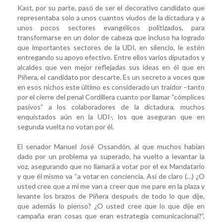
Kast, por su parte, pasó de ser el decorativo candidato que
representaba solo a unos cuantos viudos de la dictadura y a
unos pocos sectores evangélicos politizados, para
transformarse en un dolor de cabeza que incluso ha logrado
que importantes sectores de la UDI, en silencio, le estén
entregando su apoyo efectivo. Entre ellos varios diputados y
alcaldes que ven mejor reflejadas sus ideas en él que en
Piñera, el candidato por descarte. Es un secreto a voces que
en esos nichos este último es considerado un traidor –tanto
por el cierre del penal Cordillera cuanto por llamar “cómplices
pasivos” a los colaboradores de la dictadura, muchos
enquistados aún en la UDI-, los que aseguran que en
segunda vuelta no votan por él.
El senador Manuel José Ossandón, al que muchos habían
dado por un problema ya superado, ha vuelto a levantar la
voz, asegurando que no llamará a votar por el ex Mandatario
y que él mismo va “a votar en conciencia. Así de claro (…) ¿O
usted cree que a mí me van a creer que me pare en la plaza y
levante los brazos de Piñera después de todo lo que dije,
que además lo pienso? ¿O usted cree que lo que dije en
campaña eran cosas que eran estrategia comunicacional?”,