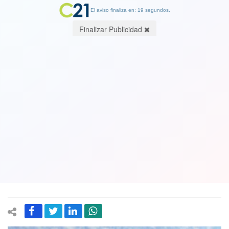
El aviso finaliza en: 18 segundos.
Finalizar Publicidad
Segunda vuelta: la “madre de todas las
batallas”
29 October 2017
Si algo está claro para el balotaje, es que nada está claro. Tanto en
la derecha como en el centro y la izquierda el tema de alianzas,
convergencias y pactos se conversa sin que hasta ahora se haya
llegado a algo concreto, un acuerdo.