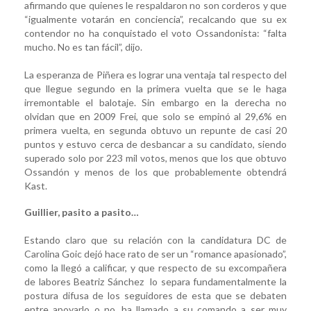
afirmando que quienes le respaldaron no son corderos y que
“igualmente votarán en conciencia”, recalcando que su ex
contendor no ha conquistado el voto Ossandonista: “falta
mucho. No es tan fácil”, dijo.
La esperanza de Piñera es lograr una ventaja tal respecto del
que llegue segundo en la primera vuelta que se le haga
irremontable el balotaje. Sin embargo en la derecha no
olvidan que en 2009 Frei, que solo se empinó al 29,6% en
primera vuelta, en segunda obtuvo un repunte de casi 20
puntos y estuvo cerca de desbancar a su candidato, siendo
superado solo por 223 mil votos, menos que los que obtuvo
Ossandón y menos de los que probablemente obtendrá
Kast.
Guillier, pasito a pasito…
Estando claro que su relación con la candidatura DC de
Carolina Goic dejó hace rato de ser un “romance apasionado”,
como la llegó a calificar, y que respecto de su excompañera
de labores Beatriz Sánchez lo separa fundamentalmente la
postura difusa de los seguidores de esta que se debaten
entre apoyarlo o no, ha llamado a su comando a ser muy