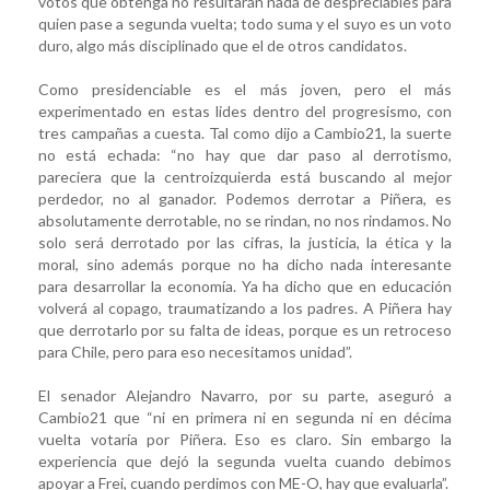
votos que obtenga no resultarán nada de despreciables para
quien pase a segunda vuelta; todo suma y el suyo es un voto
duro, algo más disciplinado que el de otros candidatos.
Como presidenciable es el más joven, pero el más
experimentado en estas lides dentro del progresismo, con
tres campañas a cuesta. Tal como dijo a Cambio21, la suerte
no está echada: “no hay que dar paso al derrotismo,
pareciera que la centroizquierda está buscando al mejor
perdedor, no al ganador. Podemos derrotar a Piñera, es
absolutamente derrotable, no se rindan, no nos rindamos. No
solo será derrotado por las cifras, la justicia, la ética y la
moral, sino además porque no ha dicho nada interesante
para desarrollar la economía. Ya ha dicho que en educación
volverá al copago, traumatizando a los padres. A Piñera hay
que derrotarlo por su falta de ideas, porque es un retroceso
para Chile, pero para eso necesitamos unidad”.
El senador Alejandro Navarro, por su parte, aseguró a
Cambio21 que “ni en primera ni en segunda ni en décima
vuelta votaría por Piñera. Eso es claro. Sin embargo la
experiencia que dejó la segunda vuelta cuando debimos
apoyar a Frei, cuando perdimos con ME-O, hay que evaluarla”.