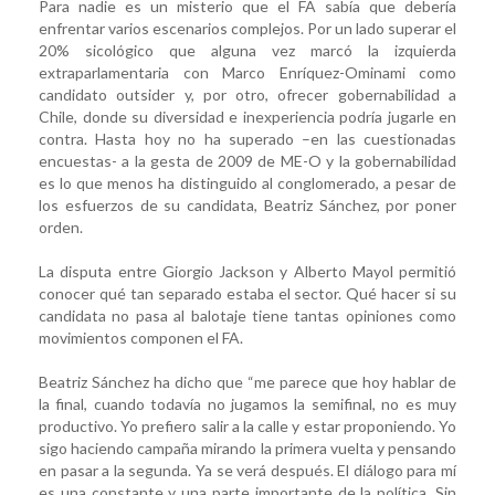
Para nadie es un misterio que el FA sabía que debería
enfrentar varios escenarios complejos. Por un lado superar el
20% sicológico que alguna vez marcó la izquierda
extraparlamentaria con Marco Enríquez-Ominami como
candidato outsider y, por otro, ofrecer gobernabilidad a
Chile, donde su diversidad e inexperiencia podría jugarle en
contra. Hasta hoy no ha superado –en las cuestionadas
encuestas- a la gesta de 2009 de ME-O y la gobernabilidad
es lo que menos ha distinguido al conglomerado, a pesar de
los esfuerzos de su candidata, Beatriz Sánchez, por poner
orden.
La disputa entre Giorgio Jackson y Alberto Mayol permitió
conocer qué tan separado estaba el sector. Qué hacer si su
candidata no pasa al balotaje tiene tantas opiniones como
movimientos componen el FA.
Beatriz Sánchez ha dicho que “me parece que hoy hablar de
la final, cuando todavía no jugamos la semifinal, no es muy
productivo. Yo prefiero salir a la calle y estar proponiendo. Yo
sigo haciendo campaña mirando la primera vuelta y pensando
en pasar a la segunda. Ya se verá después. El diálogo para mí
es una constante y una parte importante de la política. Sin