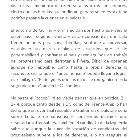
discretos al momento de referirse a los otros contendores,
cierto que las heridas que pudieran generarse en esta etapa
podrían pasarle la cuenta en el balotaje.
El entorno de Guillier y él mismo dan por hecho que será él
quien pase segunda vuelta y están conscientes que solo
tienen un mes para sanar heridas, sentarse a conversar,
establecer un marco mínimo de acuerdos que le de
gobernabilidad y confianza al país y unir equipos de trabajo
del progresismo para derrotar a Piñera. Difícil de obtener,
aunque no imposible, como hasta la propia derecha lo
reconoce, cierta que el “antipiñerismo” puede llegar a lograr
ese “milagro”. “El riesgo es que los otros se reorganicen en la
segunda vuelta”, advierte Ossandón.
No basta el “tocopi” ni es viable pensar que en política, 2 +
2= 4, porque tanto desde la DC como del Frente Amplio han
dicho que un eventual respaldo a Guillier en el balotaje sería
sobre la base de consensuar contenidos mínimos que
resultarían intransables. También el candidato de la izquierda
sabe que aunque la suma de votación de candidatos del
progresismo supere a los de derecha, ello no asegura el