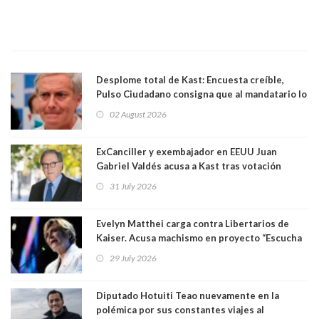
Desplome total de Kast: Encuesta creíble,
Pulso Ciudadano consigna que al mandatario lo
aprueban apenas 25,6%, llegando casi a lo que
02 August 2026
sacó en primera vuelta. Rechazo es de 58.9% y
los jóvenes son los que más lo desaprueban:
64.8%
ExCanciller y exembajador en EEUU Juan
Gabriel Valdés acusa a Kast tras votación
informal que deja en cuarto lugar a Bachelet:
31 July 2026
"Si hay una persona responsable es él"
Evelyn Matthei carga contra Libertarios de
Kaiser. Acusa machismo en proyecto “Escucha
su corazón” y arremete contra La Cofradía:
29 July 2026
"¿Cómo puede haber alguien tan enfermo del
mate?"
Diputado Hotuiti Teao nuevamente en la
polémica por sus constantes viajes al