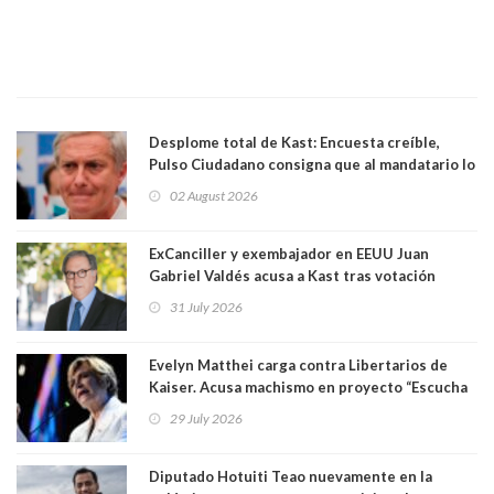
Desplome total de Kast: Encuesta creíble,
Pulso Ciudadano consigna que al mandatario lo
aprueban apenas 25,6%, llegando casi a lo que
02 August 2026
sacó en primera vuelta. Rechazo es de 58.9% y
los jóvenes son los que más lo desaprueban:
64.8%
ExCanciller y exembajador en EEUU Juan
Gabriel Valdés acusa a Kast tras votación
informal que deja en cuarto lugar a Bachelet:
31 July 2026
"Si hay una persona responsable es él"
Evelyn Matthei carga contra Libertarios de
Kaiser. Acusa machismo en proyecto “Escucha
su corazón” y arremete contra La Cofradía:
29 July 2026
"¿Cómo puede haber alguien tan enfermo del
mate?"
Diputado Hotuiti Teao nuevamente en la