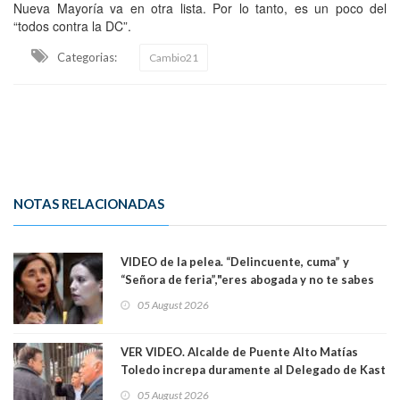
Nueva Mayoría va en otra lista. Por lo tanto, es un poco del
“todos contra la DC”.
Categorias:
Cambio21
NOTAS RELACIONADAS
VIDEO de la pelea. “Delincuente, cuma” y
“Señora de feria”,"eres abogada y no te sabes
las leyes": el feo y duro fuego cruzado entre
05 August 2026
senadoras Camila Flores y Fabiola Campillai en
el Senado
VER VIDEO. Alcalde de Puente Alto Matías
Toledo increpa duramente al Delegado de Kast
Germán Codina por crisis de seguridad. "El
05 August 2026