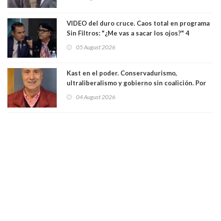
delegado nuevamente arrancando"
VIDEO del duro cruce. Caos total en programa
Sin Filtros: "¿Me vas a sacar los ojos?" 4
panelistas abandonan set por estar invitado
05 August 2026
excarabinero que dejó ciego a Gustavo Gatica:
Lo trataron de "carnicero Crespo"
Kast en el poder. Conservadurismo,
ultraliberalismo y gobierno sin coalición. Por
Eduardo Saffirio S. Abogado
04 August 2026