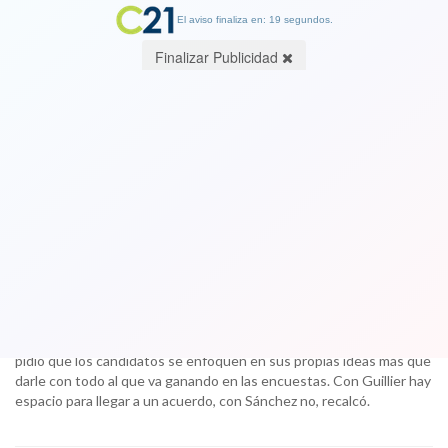
El aviso finaliza en: 18 segundos.
Finalizar Publicidad
Senador DC Andrés Zaldívar:
"Plantear una suerte de ‘todos contra
la derecha’ es enfocar muy mal una
campaña"
24 September 2017
En diálogo con Cambio21, el además presidente de la Cámara Alta
pidió que los candidatos se enfoquen en sus propias ideas más que
darle con todo al que va ganando en las encuestas. Con Guillier hay
espacio para llegar a un acuerdo, con Sánchez no, recalcó.