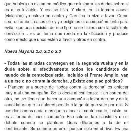
que hubiera un dictamen médico que eliminara las dudas sobre si
es o no inviable. Y eso se hizo. Y claro, en la tercera causal
(violación) yo estuve en contra y Carolina lo hizo a favor. Como
sea, en ambos casos elle y yo exigimos el acompañamiento para
evitar que una decisión de ese tipo no se hiciera con la suficiente
convicción… es un tema que ronda en la discusión y produce
como efecto que unos estén a favor y otros en contra.
Nueva Mayoría 2.0, 2.2 o 2.3
- Todas las miradas convergen en la segunda vuelta y en la
duda sobre si efectivamente todos los candidatos del
mundo de la centroizquierda, incluido el Frente Amplio, van
a unirse o no contra la derecha. ¿Existe ese piso político?
- Plantear una suerte de “todos contra la derecha” es enfocar
muy mal una campaña. Se lo decía al comienzo: ir en contra del
otro, no, se tiene que hacer una campaña a favor de uno y de la
candidatura que tú quieres pedirle a la gente que vote por ella. Si
nos dedicamos nada más que a atacar al contrincante, insisto, no
es la forma de hacer campaña. Eso sale en la discusión y en el
debate cuando se plantean ideas diferentes a la de mi
contrincante. Se comete un error pensar solo en el rival. Es una