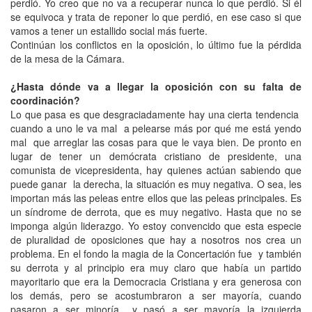
perdió. Yo creo que no va a recuperar nunca lo que perdió. Si él
se equivoca y trata de reponer lo que perdió, en ese caso si que
vamos a tener un estallido social más fuerte.
Continúan los conflictos en la oposición, lo último fue la pérdida
de la mesa de la Cámara.
¿Hasta dónde va a llegar la oposición con su falta de
coordinación?
Lo que pasa es que desgraciadamente hay una cierta tendencia
cuando a uno le va mal a pelearse más por qué me está yendo
mal que arreglar las cosas para que le vaya bien. De pronto en
lugar de tener un demócrata cristiano de presidente, una
comunista de vicepresidenta, hay quienes actúan sabiendo que
puede ganar la derecha, la situación es muy negativa. O sea, les
importan más las peleas entre ellos que las peleas principales. Es
un síndrome de derrota, que es muy negativo. Hasta que no se
imponga algún liderazgo. Yo estoy convencido que esta especie
de pluralidad de oposiciones que hay a nosotros nos crea un
problema. En el fondo la magia de la Concertación fue y también
su derrota y al principio era muy claro que había un partido
mayoritario que era la Democracia Cristiana y era generosa con
los demás, pero se acostumbraron a ser mayoría, cuando
pasaron a ser minoría y pasó a ser mayoría la izquierda