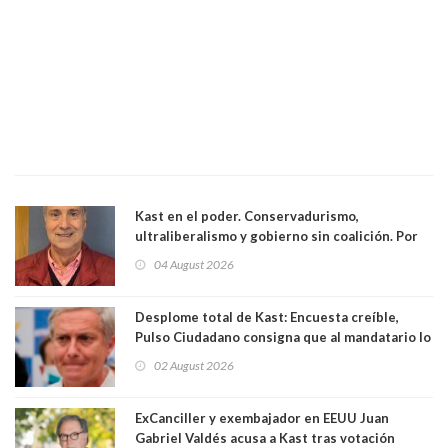
Kast en el poder. Conservadurismo,
ultraliberalismo y gobierno sin coalición. Por
Eduardo Saffirio S. Abogado
04 August 2026
Desplome total de Kast: Encuesta creíble,
Pulso Ciudadano consigna que al mandatario lo
aprueban apenas 25,6%, llegando casi a lo que
02 August 2026
sacó en primera vuelta. Rechazo es de 58.9% y
los jóvenes son los que más lo desaprueban:
64.8%
ExCanciller y exembajador en EEUU Juan
Gabriel Valdés acusa a Kast tras votación