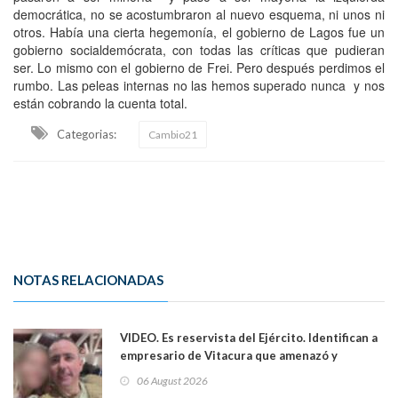
democrática, no se acostumbraron al nuevo esquema, ni unos ni
otros. Había una cierta hegemonía, el gobierno de Lagos fue un
gobierno socialdemócrata, con todas las críticas que pudieran
ser. Lo mismo con el gobierno de Frei. Pero después perdimos el
rumbo. Las peleas internas no las hemos superado nunca y nos
están cobrando la cuenta total.
Categorias:
Cambio21
NOTAS RELACIONADAS
VIDEO. Es reservista del Ejército. Identifican a
empresario de Vitacura que amenazó y
secuestró por una hora a 7 niños que jugaban
06 August 2026
al "ring raja". Se trata de Andrés Arrieta y la