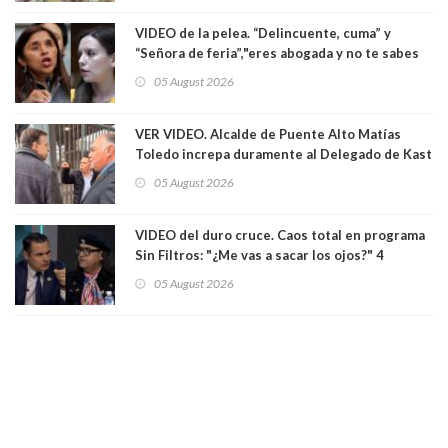
empresa donde era gerente lo suspendió
VIDEO de la pelea. “Delincuente, cuma” y
“Señora de feria”,"eres abogada y no te sabes
las leyes": el feo y duro fuego cruzado entre
05 August 2026
senadoras Camila Flores y Fabiola Campillai en
el Senado
VER VIDEO. Alcalde de Puente Alto Matías
Toledo increpa duramente al Delegado de Kast
Germán Codina por crisis de seguridad. "El
05 August 2026
delegado nuevamente arrancando"
VIDEO del duro cruce. Caos total en programa
Sin Filtros: "¿Me vas a sacar los ojos?" 4
panelistas abandonan set por estar invitado
05 August 2026
excarabinero que dejó ciego a Gustavo Gatica:
Lo trataron de "carnicero Crespo"