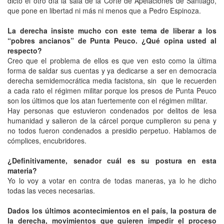
dictó el otro día la sala de la Corte de Apelaciones de Santiago,
que pone en libertad ni más ni menos que a Pedro Espinoza.
La derecha insiste mucho con este tema de liberar a los
“pobres ancianos” de Punta Peuco. ¿Qué opina usted al
respecto?
Creo que el problema de ellos es que ven esto como la última
forma de saldar sus cuentas y ya dedicarse a ser en democracia
derecha semidemocrática media facistona, sin que le recuerden
a cada rato el régimen militar porque los presos de Punta Peuco
son los últimos que los atan fuertemente con el régimen militar.
Hay personas que estuvieron condenados por delitos de lesa
humanidad y salieron de la cárcel porque cumplieron su pena y
no todos fueron condenados a presidio perpetuo. Hablamos de
cómplices, encubridores.
¿Definitivamente, senador cuál es su postura en esta
materia?
Yo lo voy a votar en contra de todas maneras, ya lo he dicho
todas las veces necesarias.
Dados los últimos acontecimientos en el país, la postura de
la derecha, movimientos que quieren impedir el proceso