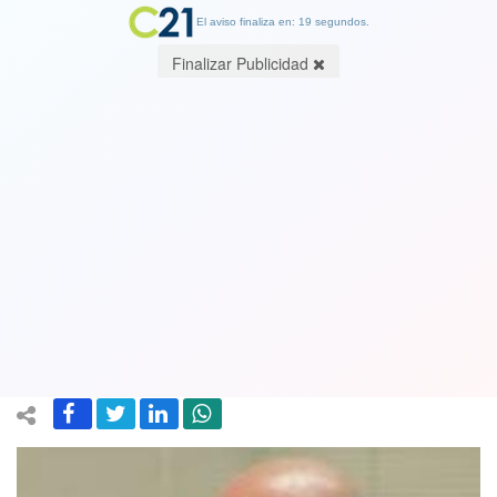
El aviso finaliza en: 18 segundos.
Finalizar Publicidad
Senador José Miguel Insulza a
Cambio21: "No me voy a comprar
nunca eso de no son 30 pesos son 30
años"
24 April 2020