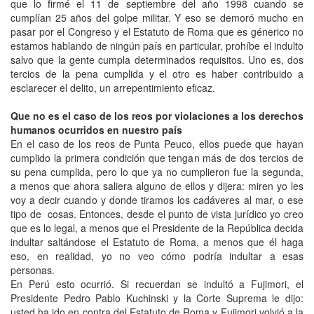
que lo firmé el 11 de septiembre del año 1998 cuando se
cumplían 25 años del golpe militar. Y eso se demoró mucho en
pasar por el Congreso y el Estatuto de Roma que es génerico no
estamos hablando de ningún país en particular, prohíbe el indulto
salvo que la gente cumpla determinados requisitos. Uno es, dos
tercios de la pena cumplida y el otro es haber contribuido a
esclarecer el delito, un arrepentimiento eficaz.
Que no es el caso de los reos por violaciones a los derechos
humanos ocurridos en nuestro país
En el caso de los reos de Punta Peuco, ellos puede que hayan
cumplido la primera condición que tengan más de dos tercios de
su pena cumplida, pero lo que ya no cumplieron fue la segunda,
a menos que ahora saliera alguno de ellos y dijera: miren yo les
voy a decir cuando y donde tiramos los cadáveres al mar, o ese
tipo de cosas. Entonces, desde el punto de vista jurídico yo creo
que es lo legal, a menos que el Presidente de la República decida
indultar saltándose el Estatuto de Roma, a menos que él haga
eso, en realidad, yo no veo cómo podría indultar a esas
personas.
En Perú esto ocurrió. Si recuerdan se indultó a Fujimori, el
Presidente Pedro Pablo Kuchinski y la Corte Suprema le dijo:
usted ha ido en contra del Estatuto de Roma y Fujimori volvió a la