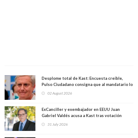
Desplome total de Kast: Encuesta creíble,
Pulso Ciudadano consigna que al mandatario lo
aprueban apenas 25,6%, llegando casi a lo que
02 August 2026
sacó en primera vuelta. Rechazo es de 58.9% y
los jóvenes son los que más lo desaprueban:
64.8%
ExCanciller y exembajador en EEUU Juan
Gabriel Valdés acusa a Kast tras votación
informal que deja en cuarto lugar a Bachelet:
31 July 2026
"Si hay una persona responsable es él"