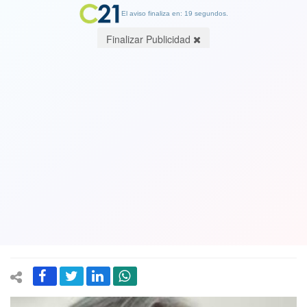
El aviso finaliza en: 19 segundos.
Finalizar Publicidad
Senador Moreira le da en el suelo y
deja nocaút a Kast: Asegura que es
"nazi, traidor e hipócrita" por sus
críticas al actuar de Gabriel Boric por
Israel y Palestina
02 November 2023