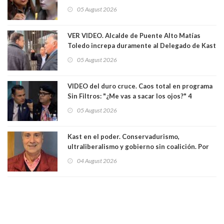
las leyes": el feo y duro fuego cruzado entre
05 August 2026
senadoras Camila Flores y Fabiola Campillai en
el Senado
VER VIDEO. Alcalde de Puente Alto Matías
Toledo increpa duramente al Delegado de Kast
Germán Codina por crisis de seguridad. "El
05 August 2026
delegado nuevamente arrancando"
VIDEO del duro cruce. Caos total en programa
Sin Filtros: "¿Me vas a sacar los ojos?" 4
panelistas abandonan set por estar invitado
05 August 2026
excarabinero que dejó ciego a Gustavo Gatica:
Lo trataron de "carnicero Crespo"
Kast en el poder. Conservadurismo,
ultraliberalismo y gobierno sin coalición. Por
Eduardo Saffirio S. Abogado
04 August 2026