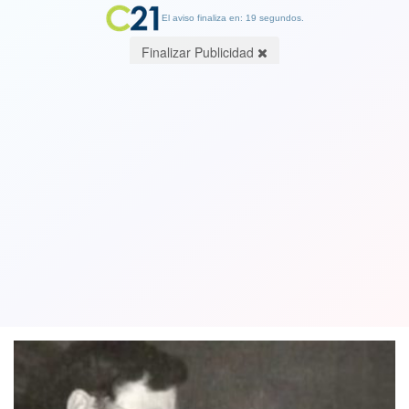
El aviso finaliza en: 19 segundos.
Finalizar Publicidad
“Señor me has mirado a los ojos”: autor
de la famosa canción de misa es
acusado de abuso sexual
09 August 2021