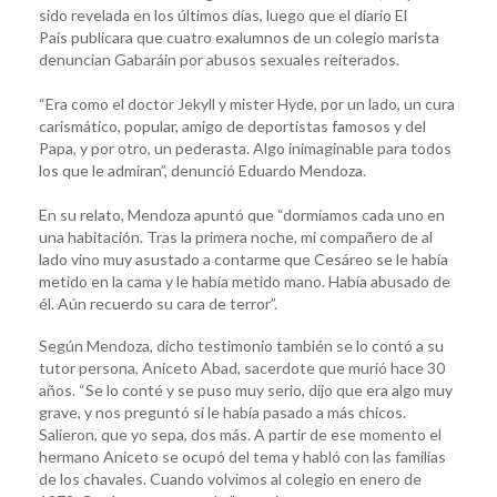
sido revelada en los últimos días, luego que el diario El
País publicara que cuatro exalumnos de un colegio marista
denuncian Gabaráin por abusos sexuales reiterados.
“Era como el doctor Jekyll y mister Hyde, por un lado, un cura
carismático, popular, amigo de deportistas famosos y del
Papa, y por otro, un pederasta. Algo inimaginable para todos
los que le admiran”, denunció Eduardo Mendoza.
En su relato, Mendoza apuntó que “dormíamos cada uno en
una habitación. Tras la primera noche, mi compañero de al
lado vino muy asustado a contarme que Cesáreo se le había
metido en la cama y le había metido mano. Había abusado de
él. Aún recuerdo su cara de terror”.
Según Mendoza, dicho testimonio también se lo contó a su
tutor persona, Aniceto Abad, sacerdote que murió hace 30
años. “Se lo conté y se puso muy serio, dijo que era algo muy
grave, y nos preguntó si le había pasado a más chicos.
Salieron, que yo sepa, dos más. A partir de ese momento el
hermano Aniceto se ocupó del tema y habló con las familias
de los chavales. Cuando volvimos al colegio en enero de