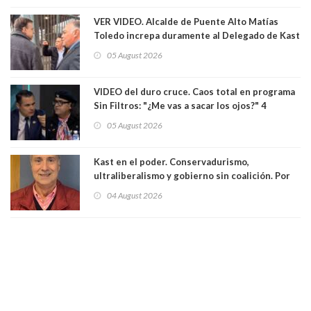
el Senado
VER VIDEO. Alcalde de Puente Alto Matías
Toledo increpa duramente al Delegado de Kast
Germán Codina por crisis de seguridad. "El
05 August 2026
delegado nuevamente arrancando"
VIDEO del duro cruce. Caos total en programa
Sin Filtros: "¿Me vas a sacar los ojos?" 4
panelistas abandonan set por estar invitado
05 August 2026
excarabinero que dejó ciego a Gustavo Gatica:
Lo trataron de "carnicero Crespo"
Kast en el poder. Conservadurismo,
ultraliberalismo y gobierno sin coalición. Por
Eduardo Saffirio S. Abogado
04 August 2026