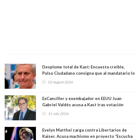
Desplome total de Kast: Encuesta creíble,
Pulso Ciudadano consigna que al mandatario lo
aprueban apenas 25,6%, llegando casi a lo que
02 August 2026
sacó en primera vuelta. Rechazo es de 58.9% y
los jóvenes son los que más lo desaprueban:
64.8%
ExCanciller y exembajador en EEUU Juan
Gabriel Valdés acusa a Kast tras votación
informal que deja en cuarto lugar a Bachelet:
31 July 2026
"Si hay una persona responsable es él"
Evelyn Matthei carga contra Libertarios de
Kaiser. Acusa machismo en proyecto “Escucha