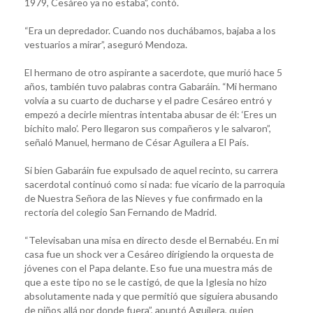
1979, Cesáreo ya no estaba”, contó.
“Era un depredador. Cuando nos duchábamos, bajaba a los
vestuarios a mirar”, aseguró Mendoza.
El hermano de otro aspirante a sacerdote, que murió hace 5
años, también tuvo palabras contra Gabaráin. “Mi hermano
volvía a su cuarto de ducharse y el padre Cesáreo entró y
empezó a decirle mientras intentaba abusar de él: ‘Eres un
bichito malo’. Pero llegaron sus compañeros y le salvaron”,
señaló Manuel, hermano de César Aguilera a El País.
Si bien Gabaráin fue expulsado de aquel recinto, su carrera
sacerdotal continuó como si nada: fue vicario de la parroquia
de Nuestra Señora de las Nieves y fue confirmado en la
rectoría del colegio San Fernando de Madrid.
“Televisaban una misa en directo desde el Bernabéu. En mi
casa fue un shock ver a Cesáreo dirigiendo la orquesta de
jóvenes con el Papa delante. Eso fue una muestra más de
que a este tipo no se le castigó, de que la Iglesia no hizo
absolutamente nada y que permitió que siguiera abusando
de niños allá por donde fuera”, apuntó Aguilera, quien