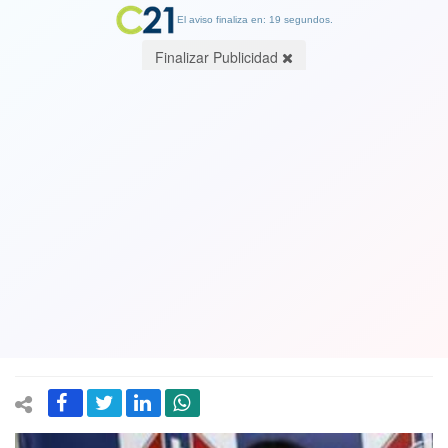
El aviso finaliza en: 19 segundos.
Finalizar Publicidad
“Todas somos las zorras ofendidas”:
Más de 100 mujeres le responden a
misógino ex director de Impuestos
Internos Ricardo Escobar por columna
contra presidenta del Colegio Médico
04 June 2020