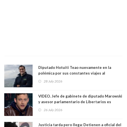
Diputado Hotuiti Teao nuevamente en la
polémica por sus constantes viajes al
extranjero. Usó semana distrital como
28 July 2026
vacaciones para irse a Londres y Paris por 18
días sin motivo ni justificación
VIDEO. Jefe de gabinete de diputado Marowski
y asesor parlamentario de Libertarios es
grabado realizando bromas sobre niños TEA y
26 July 2026
comentarios sexuales sobre menores. Redes
sociales los criticaron duramente
Justicia tarda pero llega: Detienen a oficial del