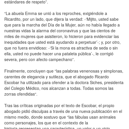
estándares de respeto”.
“La abuela Emma se unió a los reproches, exigiéndole a
Ricardito, por un lado, que dijera la verdad: -‘Mijito, usted sabe
que para la marcha del Día de la Mujer, aún no había llegado a
nuestras vidas la alarma del coronavirus y que las cientos de
miles de mujeres que asistieron, lo hicieron para evidenciar las
inequidades que usted está ayudando a perpetuar’-; y, por otro,
que no fuera envidioso: -‘Si la mona es atractiva de seda o sin
ella, usted no puede hacer una pataleta pública’-, le corrigió
severa, pero con afecto campechano”.
Finalmente, concluyen que “las palabras venenosas y simplonas,
carentes de elegancia y sutileza, que el abogado Ricardo
Escobar ha utilizado para ofender a la doctora Siches, presidenta
del Colegio Médico, nos alcanzan a todas. Todas somos las
zorras ofendidas“.
Tras las críticas originadas por el texto de Escobar, el propio
abogado pidió disculpas a través de una nueva publicación en el
mismo medio, donde sostuvo que “las fábulas usan animales
como personajes, los que en el contexto de la
historia representan una característica, un valor o un vicio