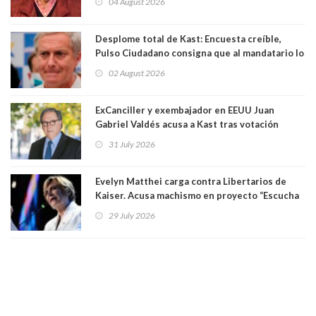
04 August 2026
Desplome total de Kast: Encuesta creíble,
Pulso Ciudadano consigna que al mandatario lo
aprueban apenas 25,6%, llegando casi a lo que
02 August 2026
sacó en primera vuelta. Rechazo es de 58.9% y
los jóvenes son los que más lo desaprueban:
64.8%
ExCanciller y exembajador en EEUU Juan
Gabriel Valdés acusa a Kast tras votación
informal que deja en cuarto lugar a Bachelet:
31 July 2026
"Si hay una persona responsable es él"
Evelyn Matthei carga contra Libertarios de
Kaiser. Acusa machismo en proyecto “Escucha
su corazón” y arremete contra La Cofradía:
29 July 2026
"¿Cómo puede haber alguien tan enfermo del
mate?"