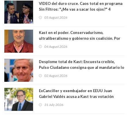
VIDEO del duro cruce. Caos total en programa
Sin Filtros: "¿Me vas a sacar los ojos?" 4
panelistas abandonan set por estar invitado
05 August 2026
excarabinero que dejó ciego a Gustavo Gatica:
Lo trataron de "carnicero Crespo"
Kast en el poder. Conservadurismo,
ultraliberalismo y gobierno sin coalición. Por
Eduardo Saffirio S. Abogado
04 August 2026
Desplome total de Kast: Encuesta creíble,
Pulso Ciudadano consigna que al mandatario lo
aprueban apenas 25,6%, llegando casi a lo que
02 August 2026
sacó en primera vuelta. Rechazo es de 58.9% y
los jóvenes son los que más lo desaprueban:
64.8%
ExCanciller y exembajador en EEUU Juan
Gabriel Valdés acusa a Kast tras votación
informal que deja en cuarto lugar a Bachelet:
31 July 2026
"Si hay una persona responsable es él"