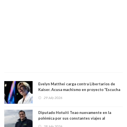
Evelyn Matthei carga contra Libertarios de
Kaiser. Acusa machismo en proyecto “Escucha
su corazón” y arremete contra La Cofradía:
29 July 2026
"¿Cómo puede haber alguien tan enfermo del
mate?"
Diputado Hotuiti Teao nuevamente en la
polémica por sus constantes viajes al
extranjero. Usó semana distrital como
28 July 2026