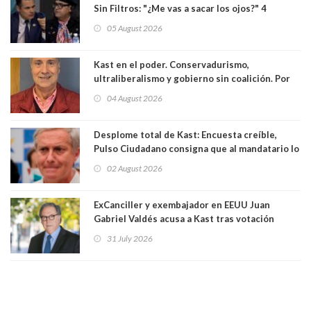
Sin Filtros: "¿Me vas a sacar los ojos?" 4
panelistas abandonan set por estar invitado
05 August 2026
excarabinero que dejó ciego a Gustavo Gatica:
Lo trataron de "carnicero Crespo"
Kast en el poder. Conservadurismo,
ultraliberalismo y gobierno sin coalición. Por
Eduardo Saffirio S. Abogado
04 August 2026
Desplome total de Kast: Encuesta creíble,
Pulso Ciudadano consigna que al mandatario lo
aprueban apenas 25,6%, llegando casi a lo que
02 August 2026
sacó en primera vuelta. Rechazo es de 58.9% y
los jóvenes son los que más lo desaprueban:
64.8%
ExCanciller y exembajador en EEUU Juan
Gabriel Valdés acusa a Kast tras votación
informal que deja en cuarto lugar a Bachelet:
31 July 2026
"Si hay una persona responsable es él"