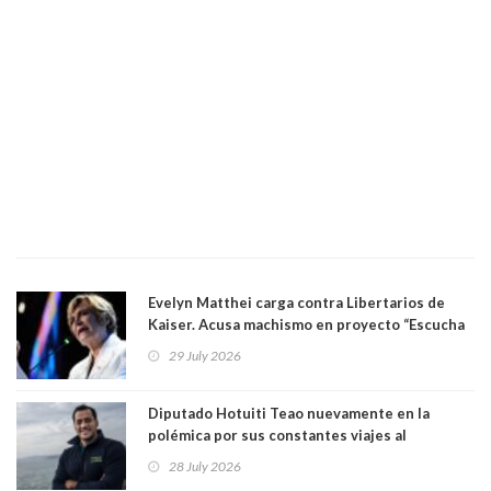
Evelyn Matthei carga contra Libertarios de
Kaiser. Acusa machismo en proyecto “Escucha
su corazón” y arremete contra La Cofradía:
29 July 2026
"¿Cómo puede haber alguien tan enfermo del
mate?"
Diputado Hotuiti Teao nuevamente en la
polémica por sus constantes viajes al
extranjero. Usó semana distrital como
28 July 2026
vacaciones para irse a Londres y Paris por 18