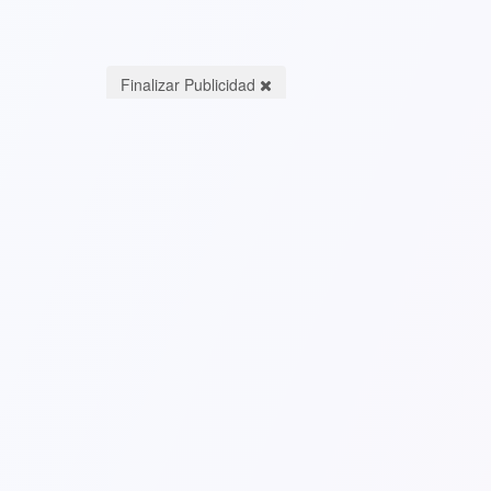
Finalizar Publicidad