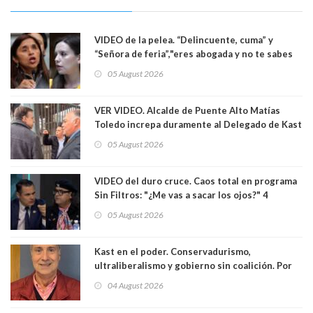
VIDEO de la pelea. “Delincuente, cuma” y
“Señora de feria”,"eres abogada y no te sabes
las leyes": el feo y duro fuego cruzado entre
05 August 2026
senadoras Camila Flores y Fabiola Campillai en
el Senado
VER VIDEO. Alcalde de Puente Alto Matías
Toledo increpa duramente al Delegado de Kast
Germán Codina por crisis de seguridad. "El
05 August 2026
delegado nuevamente arrancando"
VIDEO del duro cruce. Caos total en programa
Sin Filtros: "¿Me vas a sacar los ojos?" 4
panelistas abandonan set por estar invitado
05 August 2026
excarabinero que dejó ciego a Gustavo Gatica:
Lo trataron de "carnicero Crespo"
Kast en el poder. Conservadurismo,
ultraliberalismo y gobierno sin coalición. Por
Eduardo Saffirio S. Abogado
04 August 2026