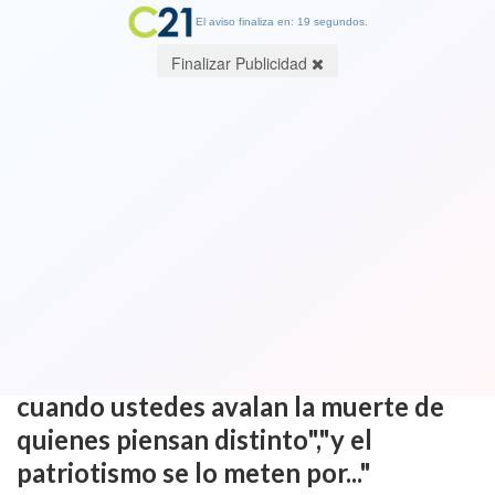
El aviso finaliza en: 18 segundos.
Finalizar Publicidad
Ver Video. Diputada "barrió" con
Republicanos de la Cámara:“Ya está
bueno que aguantemos tanto
carerrajismo",“Ustedes están con los
delincuentes y de los peores", hablan
con hijos y les dicen "que son provida
cuando ustedes avalan la muerte de
quienes piensan distinto","y el
patriotismo se lo meten por..."