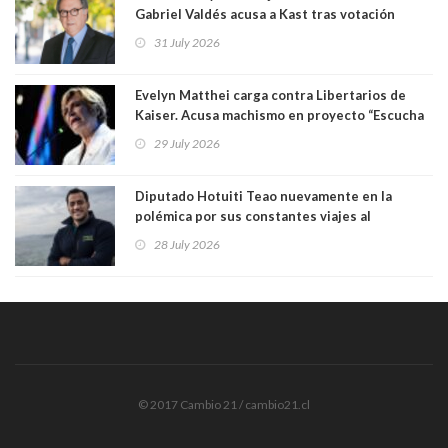
Gabriel Valdés acusa a Kast tras votación
informal que deja en cuarto lugar a Bachelet:
31 July 2026
"Si hay una persona responsable es él"
Evelyn Matthei carga contra Libertarios de
Kaiser. Acusa machismo en proyecto “Escucha
su corazón” y arremete contra La Cofradía:
29 July 2026
"¿Cómo puede haber alguien tan enfermo del
mate?"
Diputado Hotuiti Teao nuevamente en la
polémica por sus constantes viajes al
extranjero. Usó semana distrital como
28 July 2026
vacaciones para irse a Londres y Paris por 18
días sin motivo ni justificación
© 2017 Cambio 21 / cambio21.cl