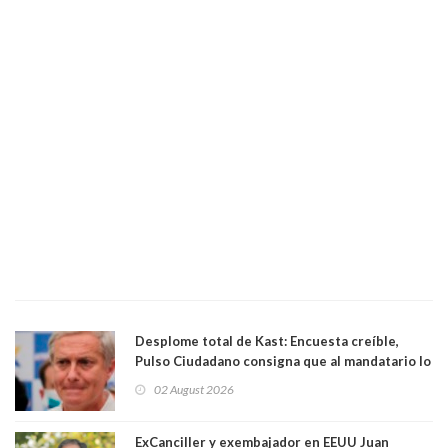
Desplome total de Kast: Encuesta creíble,
Pulso Ciudadano consigna que al mandatario lo
aprueban apenas 25,6%, llegando casi a lo que
02 August 2026
sacó en primera vuelta. Rechazo es de 58.9% y
los jóvenes son los que más lo desaprueban:
64.8%
ExCanciller y exembajador en EEUU Juan