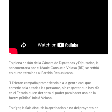
En plena sesión de la Cámara de Diputadas y Diputados, la
parlamentaria por el Maule Consuelo Veloso (RD) se refirió
en duros términos al Partido Republicano.
“Hicieron campaña prometiéndole a la gente casi que
correrle bala a todas las personas, sin respetar que hoy día
es el Estado quien detenta el poder para hacer uso de la
fuerza pública”, inició Veloso.
En rigor, la Sala discutía la aprobación o no del proyecto de