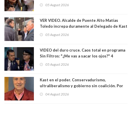
las leyes": el feo y duro fuego cruzado entre
05 August 2026
senadoras Camila Flores y Fabiola Campillai en
el Senado
VER VIDEO. Alcalde de Puente Alto Matías
Toledo increpa duramente al Delegado de Kast
Germán Codina por crisis de seguridad. "El
05 August 2026
delegado nuevamente arrancando"
VIDEO del duro cruce. Caos total en programa
Sin Filtros: "¿Me vas a sacar los ojos?" 4
panelistas abandonan set por estar invitado
05 August 2026
excarabinero que dejó ciego a Gustavo Gatica:
Lo trataron de "carnicero Crespo"
Kast en el poder. Conservadurismo,
ultraliberalismo y gobierno sin coalición. Por
Eduardo Saffirio S. Abogado
04 August 2026