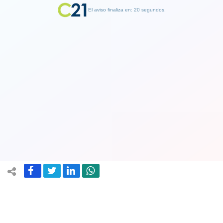
El aviso finaliza en: 19 segundos.
Finalizar Publicidad
Ver Video. El incómodo momento que
vivió el candidato de ultra derecha
Javier Milei en la televisión argentina
28 October 2023