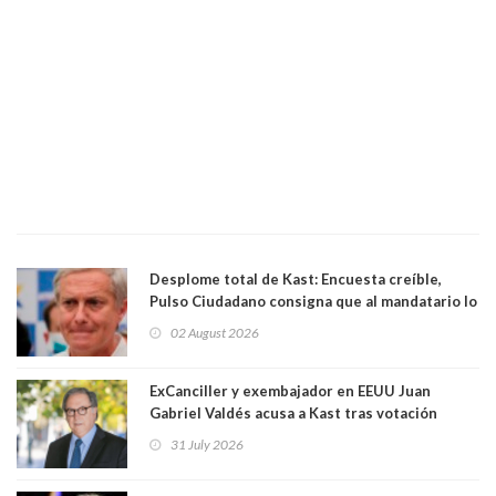
Desplome total de Kast: Encuesta creíble,
Pulso Ciudadano consigna que al mandatario lo
aprueban apenas 25,6%, llegando casi a lo que
02 August 2026
sacó en primera vuelta. Rechazo es de 58.9% y
los jóvenes son los que más lo desaprueban:
64.8%
ExCanciller y exembajador en EEUU Juan
Gabriel Valdés acusa a Kast tras votación
informal que deja en cuarto lugar a Bachelet:
31 July 2026
"Si hay una persona responsable es él"