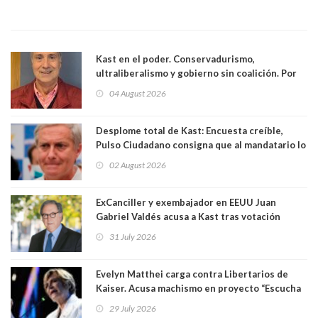
Kast en el poder. Conservadurismo,
ultraliberalismo y gobierno sin coalición. Por
Eduardo Saffirio S. Abogado
04 August 2026
Desplome total de Kast: Encuesta creíble,
Pulso Ciudadano consigna que al mandatario lo
aprueban apenas 25,6%, llegando casi a lo que
02 August 2026
sacó en primera vuelta. Rechazo es de 58.9% y
los jóvenes son los que más lo desaprueban:
64.8%
ExCanciller y exembajador en EEUU Juan
Gabriel Valdés acusa a Kast tras votación
informal que deja en cuarto lugar a Bachelet:
31 July 2026
"Si hay una persona responsable es él"
Evelyn Matthei carga contra Libertarios de
Kaiser. Acusa machismo en proyecto “Escucha
su corazón” y arremete contra La Cofradía:
29 July 2026
"¿Cómo puede haber alguien tan enfermo del