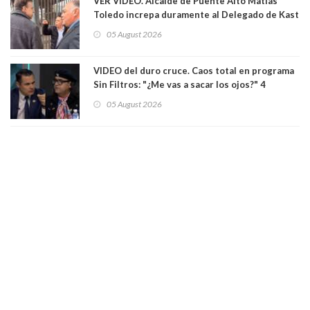
VER VIDEO. Alcalde de Puente Alto Matías
Toledo increpa duramente al Delegado de Kast
Germán Codina por crisis de seguridad. "El
05 August 2026
delegado nuevamente arrancando"
VIDEO del duro cruce. Caos total en programa
Sin Filtros: "¿Me vas a sacar los ojos?" 4
panelistas abandonan set por estar invitado
05 August 2026
excarabinero que dejó ciego a Gustavo Gatica:
Lo trataron de "carnicero Crespo"