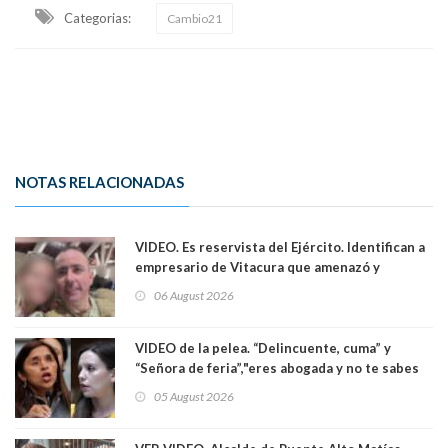
Categorias:
Cambio21
NOTAS RELACIONADAS
VIDEO. Es reservista del Ejército. Identifican a
empresario de Vitacura que amenazó y
secuestró por una hora a 7 niños que jugaban
06 August 2026
al "ring raja". Se trata de Andrés Arrieta y la
empresa donde era gerente lo suspendió
VIDEO de la pelea. “Delincuente, cuma” y
“Señora de feria”,"eres abogada y no te sabes
las leyes": el feo y duro fuego cruzado entre
05 August 2026
senadoras Camila Flores y Fabiola Campillai en
el Senado