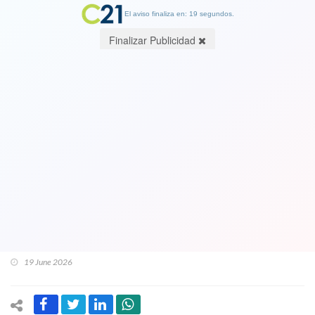
El aviso finaliza en: 19 segundos.
Finalizar Publicidad
VIDEO de la dura respuesta. Giorgia
Meloni se indigna con Trump y niega
"haber suplicado" una foto al
estadonidense y lo acusa de mentir.
Canciller de Italia cancela su visita a
EE.UU.
19 June 2026