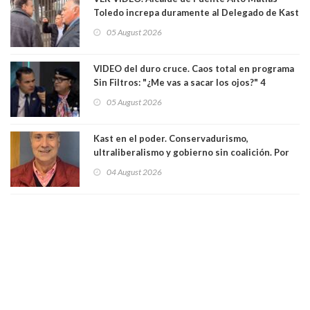
Toledo increpa duramente al Delegado de Kast
Germán Codina por crisis de seguridad. "El
05 August 2026
delegado nuevamente arrancando"
VIDEO del duro cruce. Caos total en programa
Sin Filtros: "¿Me vas a sacar los ojos?" 4
panelistas abandonan set por estar invitado
05 August 2026
excarabinero que dejó ciego a Gustavo Gatica:
Lo trataron de "carnicero Crespo"
Kast en el poder. Conservadurismo,
ultraliberalismo y gobierno sin coalición. Por
Eduardo Saffirio S. Abogado
04 August 2026