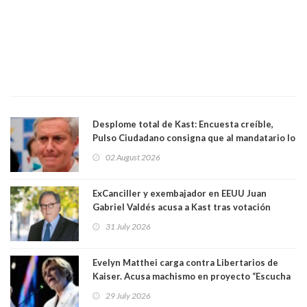
Desplome total de Kast: Encuesta creíble,
Pulso Ciudadano consigna que al mandatario lo
aprueban apenas 25,6%, llegando casi a lo que
02 August 2026
sacó en primera vuelta. Rechazo es de 58.9% y
los jóvenes son los que más lo desaprueban:
64.8%
ExCanciller y exembajador en EEUU Juan
Gabriel Valdés acusa a Kast tras votación
informal que deja en cuarto lugar a Bachelet:
31 July 2026
"Si hay una persona responsable es él"
Evelyn Matthei carga contra Libertarios de
Kaiser. Acusa machismo en proyecto “Escucha
su corazón” y arremete contra La Cofradía:
29 July 2026
"¿Cómo puede haber alguien tan enfermo del