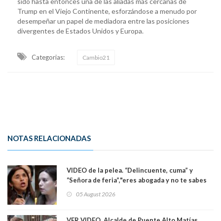
sido hasta entonces una de las aliadas más cercanas de
Trump en el Viejo Continente, esforzándose a menudo por
desempeñar un papel de mediadora entre las posiciones
divergentes de Estados Unidos y Europa.
Categorias:
Cambio21
NOTAS RELACIONADAS
VIDEO de la pelea. “Delincuente, cuma” y
“Señora de feria”,"eres abogada y no te sabes
las leyes": el feo y duro fuego cruzado entre
05 August 2026
senadoras Camila Flores y Fabiola Campillai en
el Senado
VER VIDEO. Alcalde de Puente Alto Matías