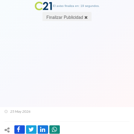
El aviso finaliza en: 18 segundos.
Finalizar Publicidad
VIDEO. Senadora Camila Flores (RN)
rompe el silencio tras filtración en casi
todos los medios de la demanda de
divorcio con su marido, el excore
Percy Marín (RN). Conózca
fragmentos de la demanda
25 May 2026