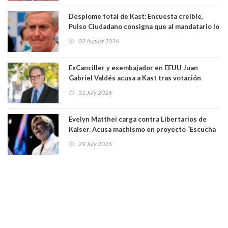
Desplome total de Kast: Encuesta creíble,
Pulso Ciudadano consigna que al mandatario lo
aprueban apenas 25,6%, llegando casi a lo que
02 August 2026
sacó en primera vuelta. Rechazo es de 58.9% y
los jóvenes son los que más lo desaprueban:
64.8%
ExCanciller y exembajador en EEUU Juan
Gabriel Valdés acusa a Kast tras votación
informal que deja en cuarto lugar a Bachelet:
31 July 2026
"Si hay una persona responsable es él"
Evelyn Matthei carga contra Libertarios de
Kaiser. Acusa machismo en proyecto “Escucha
su corazón” y arremete contra La Cofradía:
29 July 2026
"¿Cómo puede haber alguien tan enfermo del
mate?"