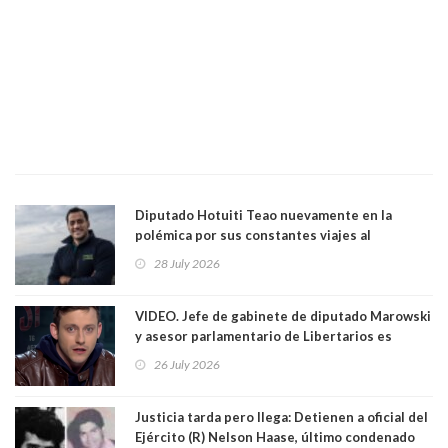
Diputado Hotuiti Teao nuevamente en la
polémica por sus constantes viajes al
extranjero. Usó semana distrital como
28 July 2026
vacaciones para irse a Londres y Paris por 18
días sin motivo ni justificación
VIDEO. Jefe de gabinete de diputado Marowski
y asesor parlamentario de Libertarios es
grabado realizando bromas sobre niños TEA y
26 July 2026
comentarios sexuales sobre menores. Redes
sociales los criticaron duramente
Justicia tarda pero llega: Detienen a oficial del
Ejército (R) Nelson Haase, último condenado