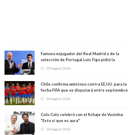
Famoso exjugador del Real Madrid y de la
selección de Portugal Luis Figo pidió la
dimisión de presidente de la Fifa: "Es el
05 August 2026
comportamiento más bajo y cobarde que he
visto"
Chile confirma amistoso contra EE.UU. para la
fecha FIFA que se disputará entre septiembre
y octubre
04 August 2026
Colo Colo celebró con el fichaje de Vozinha:
"Esto sí que es aura"
04 August 2026