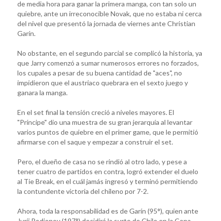
de media hora para ganar la primera manga, con tan solo un
quiebre, ante un irreconocible Novak, que no estaba ni cerca
del nivel que presentó la jornada de viernes ante Christian
Garín.
No obstante, en el segundo parcial se complicó la historia, ya
que Jarry comenzó a sumar numerosos errores no forzados,
los cupales a pesar de su buena cantidad de "aces", no
impidieron que el austriaco quebrara en el sexto juego y
ganara la manga.
En el set final la tensión creció a niveles mayores. El
"Príncipe" dio una muestra de su gran jerarquía al levantar
varios puntos de quiebre en el primer game, que le permitió
afirmarse con el saque y empezar a construir el set.
Pero, el dueño de casa no se rindió al otro lado, y pese a
tener cuatro de partidos en contra, logró extender el duelo
al Tie Break, en el cuál jamás ingresó y terminó permitiendo
la contundente victoria del chileno por 7-2.
Ahora, toda la responsabilidad es de Garín (95°), quien ante
Jurij Rodionov (197°) decidirá la surte de Chile en la Copa