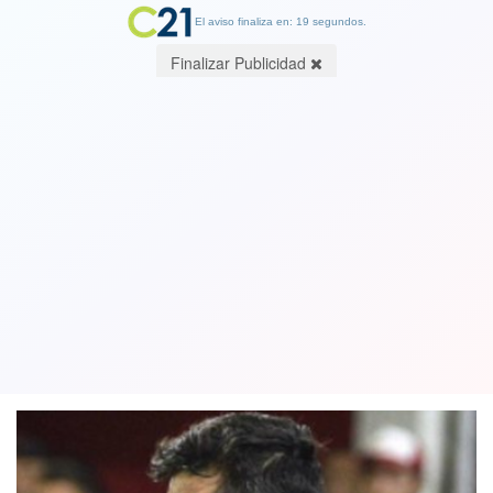
El aviso finaliza en: 19 segundos.
Finalizar Publicidad
A Jarry le costó pero venció a Novak y
Chile definirá su paso al Grupo
Mundial en el quinto punto
02 February 2019