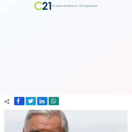
El aviso finaliza en: 19 segundos.
Finalizar Publicidad
A los 83 años fallece Carlos “Tanque”
Campos, histórico exjugador de
Universidad de Chile y de la selección
11 November 2020