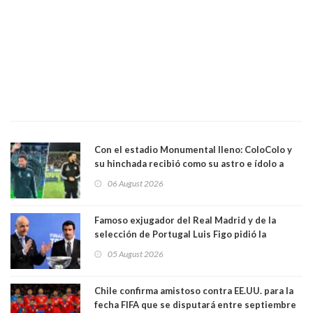
Con el estadio Monumental lleno: ColoColo y
su hinchada recibió como su astro e ídolo a
Vozinha
06 August 2026
Famoso exjugador del Real Madrid y de la
selección de Portugal Luis Figo pidió la
dimisión de presidente de la Fifa: "Es el
05 August 2026
comportamiento más bajo y cobarde que he
visto"
Chile confirma amistoso contra EE.UU. para la
fecha FIFA que se disputará entre septiembre