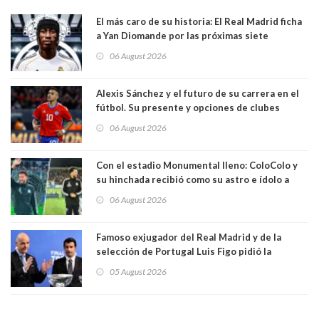
El más caro de su historia: El Real Madrid ficha
a Yan Diomande por las próximas siete
temporadas. 125 millones de dólares
06 August 2026
Alexis Sánchez y el futuro de su carrera en el
fútbol. Su presente y opciones de clubes
06 August 2026
Con el estadio Monumental lleno: ColoColo y
su hinchada recibió como su astro e ídolo a
Vozinha
06 August 2026
Famoso exjugador del Real Madrid y de la
selección de Portugal Luis Figo pidió la
dimisión de presidente de la Fifa: "Es el
05 August 2026
comportamiento más bajo y cobarde que he
visto"