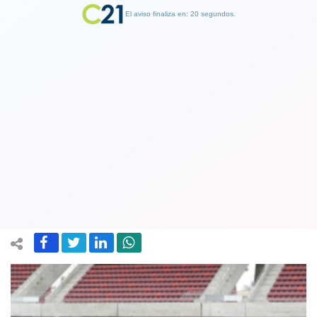
El aviso finaliza en: 19 segundos.
Finalizar Publicidad
¡Al fin podrán hacer su primer
partido! Melipilla podrá debutar en la
Primera B
15 February 2018