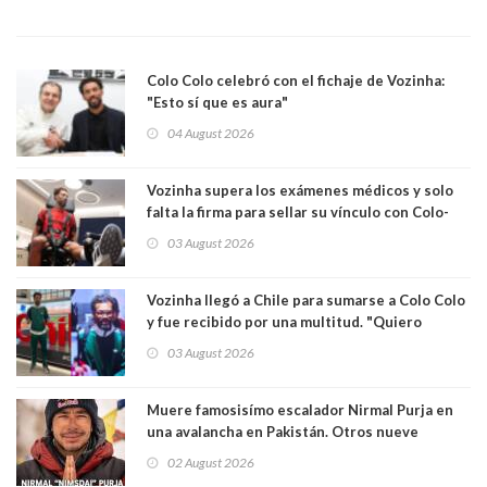
Colo Colo celebró con el fichaje de Vozinha:
"Esto sí que es aura"
04 August 2026
Vozinha supera los exámenes médicos y solo
falta la firma para sellar su vínculo con Colo-
Colo
03 August 2026
Vozinha llegó a Chile para sumarse a Colo Colo
y fue recibido por una multitud. "Quiero
agradecer el cariño y la paciencia de los
03 August 2026
hinchas"
Muere famosisímo escalador Nirmal Purja en
una avalancha en Pakistán. Otros nueve
montañistas mueren con él
02 August 2026