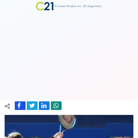
El aviso finaliza en: 19 segundos.
Finalizar Publicidad
Alexa Guarachi hace historia: gana en
dobles el primer título de una tenista
chilena en la WTA
22 July 2018