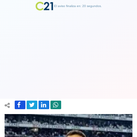
El aviso finaliza en: 19 segundos.
Finalizar Publicidad
Alexis Sánchez marca un gol pero se
queja de la posición en la que lo coloca
su técnico: en el área
15 January 2023