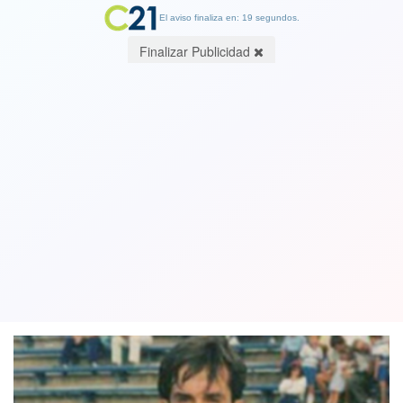
El aviso finaliza en: 19 segundos.
Finalizar Publicidad
ANFP y nuevas ofensas de barra de la
U: “No vamos a permitir que personas
como estas ingresen al estadio”
19 May 2018