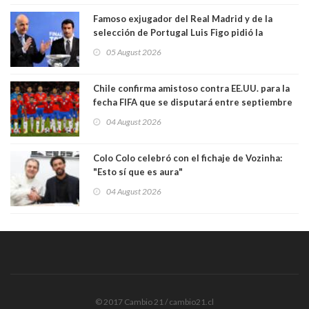
Famoso exjugador del Real Madrid y de la
selección de Portugal Luis Figo pidió la
dimisión de presidente de la Fifa: "Es el
05 August 2026
comportamiento más bajo y cobarde que he
visto"
Chile confirma amistoso contra EE.UU. para la
fecha FIFA que se disputará entre septiembre
y octubre
04 August 2026
Colo Colo celebró con el fichaje de Vozinha:
"Esto sí que es aura"
04 August 2026
© 2017 Cambio 21 / cambio21.cl