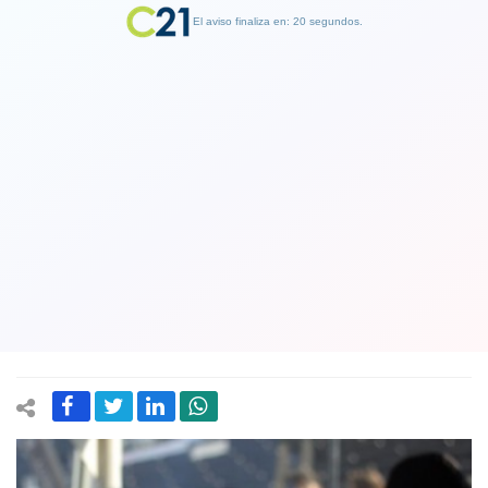
El aviso finaliza en: 19 segundos.
Finalizar Publicidad
Anibal Mosa regresa a tomar el
control de Colo-Colo tras conseguir la
presidencia de Blanco y Negro.
Incluye a Harold Maynne Nichols
29 April 2019