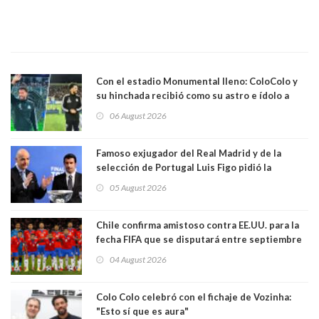
Con el estadio Monumental lleno: ColoColo y
su hinchada recibió como su astro e ídolo a
Vozinha
06 August 2026
Famoso exjugador del Real Madrid y de la
selección de Portugal Luis Figo pidió la
dimisión de presidente de la Fifa: "Es el
05 August 2026
comportamiento más bajo y cobarde que he
visto"
Chile confirma amistoso contra EE.UU. para la
fecha FIFA que se disputará entre septiembre
y octubre
04 August 2026
Colo Colo celebró con el fichaje de Vozinha:
"Esto sí que es aura"