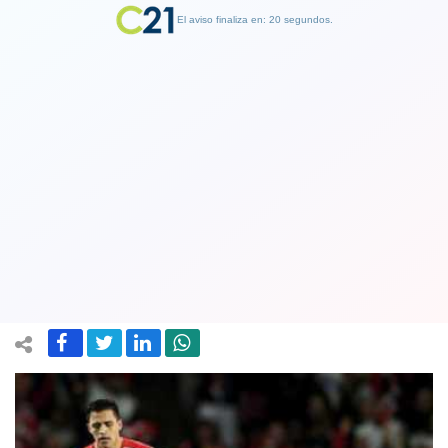
El aviso finaliza en: 19 segundos.
Finalizar Publicidad
Arsenal es eliminado por equipo de
segunda división en su debut en la
Copa FA
07 January 2018