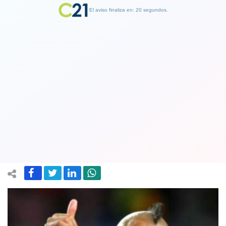
El aviso finaliza en: 19 segundos.
Finalizar Publicidad
Arturo Vidal envia un mensaje a Chile
en esta crisis: "De corazón, cuídense
mucho, hagan caso"
09 May 2020