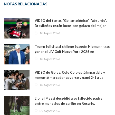
NOTAS RELACIONADAS
VIDEO del tanto. "Gol antológico", "absurdo".
Brasileños están locos con golazo del mejor
jugador chileno que está en el extranjero:
10 August 2026
Erick Pulgar
Trump felicita al chileno Joaquín Niemann tras
ganar el LIV Golf Nueva York 2026 en
Bedminster
10 August 2026
VIDEO de Goles. Colo Colo está imparable y
remontó marcador adverso y ganó 2-1 a La
Calera de visita y sin Vozinha. La U derrotó a
10 August 2026
Palestino también 2-1. VIDEOS
Lionel Messi despidió a su fallecido padre
entre mensajes de cariño en Rosario,
Argentina
09 August 2026