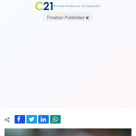
El aviso finaliza en: 19 segundos.
Finalizar Publicidad
Arturo Vidal y el choque ante
Paraguay: "Será una revancha"
28 August 2017
El volante nacional dijo que hay deseos de revancha con el elenco
albirrrojo, esto por la derrota en la primera rueda de las
clasificatorias.