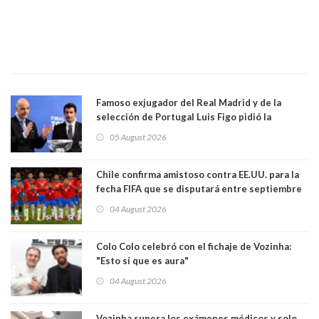
Famoso exjugador del Real Madrid y de la
selección de Portugal Luis Figo pidió la
dimisión de presidente de la Fifa: "Es el
05 August 2026
comportamiento más bajo y cobarde que he
visto"
Chile confirma amistoso contra EE.UU. para la
fecha FIFA que se disputará entre septiembre
y octubre
04 August 2026
Colo Colo celebró con el fichaje de Vozinha:
"Esto sí que es aura"
04 August 2026
Vozinha supera los exámenes médicos y solo