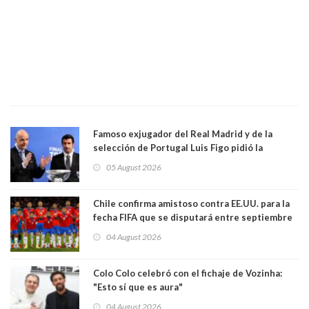
Famoso exjugador del Real Madrid y de la
selección de Portugal Luis Figo pidió la
dimisión de presidente de la Fifa: "Es el
05 August 2026
comportamiento más bajo y cobarde que he
visto"
Chile confirma amistoso contra EE.UU. para la
fecha FIFA que se disputará entre septiembre
y octubre
04 August 2026
Colo Colo celebró con el fichaje de Vozinha:
"Esto sí que es aura"
04 August 2026