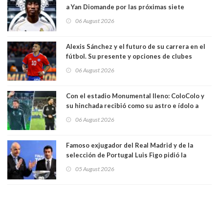
a Yan Diomande por las próximas siete
temporadas. 125 millones de dólares
06 August 2026
Alexis Sánchez y el futuro de su carrera en el
fútbol. Su presente y opciones de clubes
06 August 2026
Con el estadio Monumental lleno: ColoColo y
su hinchada recibió como su astro e ídolo a
Vozinha
06 August 2026
Famoso exjugador del Real Madrid y de la
selección de Portugal Luis Figo pidió la
dimisión de presidente de la Fifa: "Es el
05 August 2026
comportamiento más bajo y cobarde que he
visto"