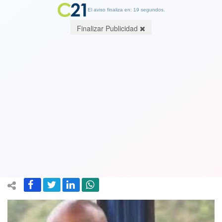
El aviso finaliza en: 19 segundos.
Finalizar Publicidad
Boxeador Floyd Mayweather exhibió
su lujoso reloj de 18 millones de
dólares: Y pensar que este cronista
tiene uno de 5 lucas
25 December 2021