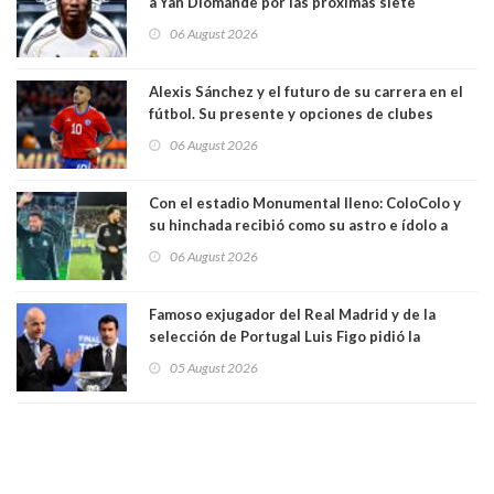
a Yan Diomande por las próximas siete
temporadas. 125 millones de dólares
06 August 2026
Alexis Sánchez y el futuro de su carrera en el
fútbol. Su presente y opciones de clubes
06 August 2026
Con el estadio Monumental lleno: ColoColo y
su hinchada recibió como su astro e ídolo a
Vozinha
06 August 2026
Famoso exjugador del Real Madrid y de la
selección de Portugal Luis Figo pidió la
dimisión de presidente de la Fifa: "Es el
05 August 2026
comportamiento más bajo y cobarde que he
visto"