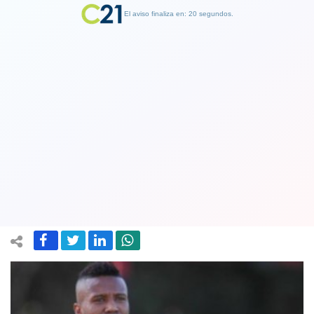
El aviso finaliza en: 19 segundos.
Finalizar Publicidad
Brasileño Rafael Vaz aparece como
alternativa para reforzar la defensa de
la 'U'
08 February 2018