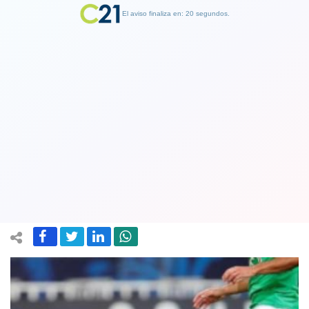
El aviso finaliza en: 19 segundos.
Finalizar Publicidad
Brutal patada lesionó a Mbappé y
confirman lesión que pone en peligro
su participación en Champions
25 July 2020