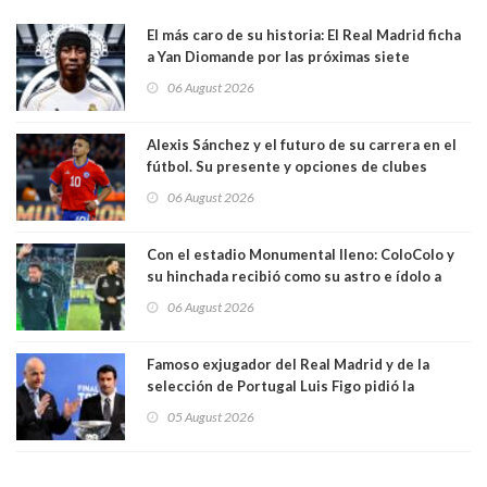
El más caro de su historia: El Real Madrid ficha
a Yan Diomande por las próximas siete
temporadas. 125 millones de dólares
06 August 2026
Alexis Sánchez y el futuro de su carrera en el
fútbol. Su presente y opciones de clubes
06 August 2026
Con el estadio Monumental lleno: ColoColo y
su hinchada recibió como su astro e ídolo a
Vozinha
06 August 2026
Famoso exjugador del Real Madrid y de la
selección de Portugal Luis Figo pidió la
dimisión de presidente de la Fifa: "Es el
05 August 2026
comportamiento más bajo y cobarde que he
visto"