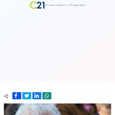
El aviso finaliza en: 19 segundos.
Finalizar Publicidad
Carlos Caszely y los incidentes en el
estadio de Colo Colo: "Las barras no
son hinchas del fútbol, son
delincuentes"
13 April 2025