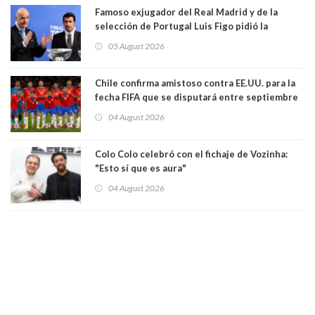
Famoso exjugador del Real Madrid y de la
selección de Portugal Luis Figo pidió la
dimisión de presidente de la Fifa: "Es el
05 August 2026
comportamiento más bajo y cobarde que he
visto"
Chile confirma amistoso contra EE.UU. para la
fecha FIFA que se disputará entre septiembre
y octubre
04 August 2026
Colo Colo celebró con el fichaje de Vozinha:
"Esto sí que es aura"
04 August 2026