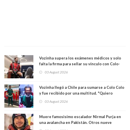
Vozinha supera los exámenes médicos y solo
falta la firma para sellar su vínculo con Colo-
Colo
03 August 2026
Vozinha llegó a Chile para sumarse a Colo Colo
y fue recibido por una multitud. "Quiero
agradecer el cariño y la paciencia de los
03 August 2026
hinchas"
Muere famosisímo escalador Nirmal Purja en
una avalancha en Pakistán. Otros nueve
montañistas mueren con él