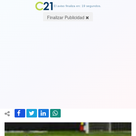
El aviso finaliza en: 19 segundos.
Finalizar Publicidad
Casi eliminada: La UC fue goleada en
casa ante San Paulo de Brasil que
terminó con ocho jugadores por
expulsiones
01 July 2022