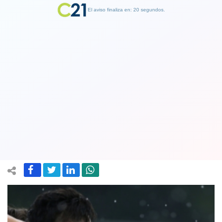
El aviso finaliza en: 19 segundos.
Finalizar Publicidad
Chile obtiene una victoria frente a la
selección de Serbia que si va al
Mundial
04 June 2018