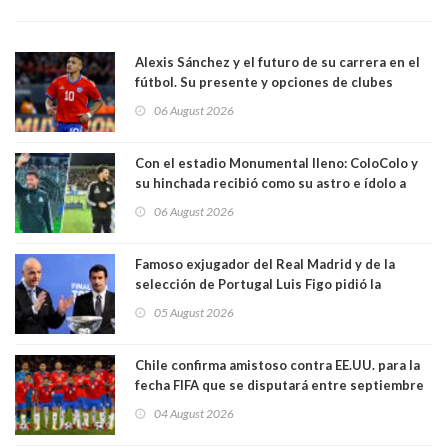
Alexis Sánchez y el futuro de su carrera en el
fútbol. Su presente y opciones de clubes
06 August 2026
Con el estadio Monumental lleno: ColoColo y
su hinchada recibió como su astro e ídolo a
Vozinha
06 August 2026
Famoso exjugador del Real Madrid y de la
selección de Portugal Luis Figo pidió la
dimisión de presidente de la Fifa: "Es el
05 August 2026
comportamiento más bajo y cobarde que he
visto"
Chile confirma amistoso contra EE.UU. para la
fecha FIFA que se disputará entre septiembre
y octubre
04 August 2026