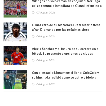
Vikingos no solo reman en conjunto: Noruega
exige renuncia inmediata de Gianni Infantino al
mando de la FIFA
07 August 2026
El más caro de su historia: El Real Madrid ficha
a Yan Diomande por las próximas siete
temporadas. 125 millones de dólares
06 August 2026
Alexis Sánchez y el futuro de su carrera en el
fútbol. Su presente y opciones de clubes
06 August 2026
Con el estadio Monumental lleno: ColoColo y
su hinchada recibió como su astro e ídolo a
Vozinha
06 August 2026