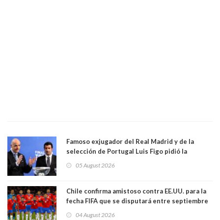
Famoso exjugador del Real Madrid y de la
selección de Portugal Luis Figo pidió la
dimisión de presidente de la Fifa: "Es el
05 August 2026
comportamiento más bajo y cobarde que he
visto"
Chile confirma amistoso contra EE.UU. para la
fecha FIFA que se disputará entre septiembre
y octubre
04 August 2026