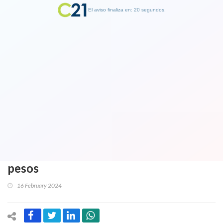
El aviso finaliza en: 19 segundos.
Finalizar Publicidad
Claudio Bravo critica a ANFP por valor
de entradas en partidos de selección:
“Son las más caras del planeta”. Los
precios son una locura: Galería 100 mil
pesos y fuera de marquesina 733 mil
pesos
16 February 2024