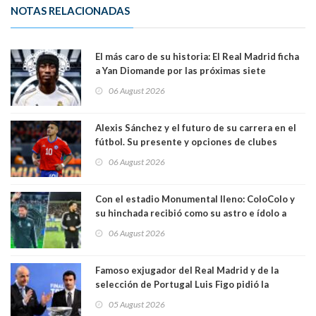
NOTAS RELACIONADAS
El más caro de su historia: El Real Madrid ficha
a Yan Diomande por las próximas siete
temporadas. 125 millones de dólares
06 August 2026
Alexis Sánchez y el futuro de su carrera en el
fútbol. Su presente y opciones de clubes
06 August 2026
Con el estadio Monumental lleno: ColoColo y
su hinchada recibió como su astro e ídolo a
Vozinha
06 August 2026
Famoso exjugador del Real Madrid y de la
selección de Portugal Luis Figo pidió la
dimisión de presidente de la Fifa: "Es el
05 August 2026
comportamiento más bajo y cobarde que he