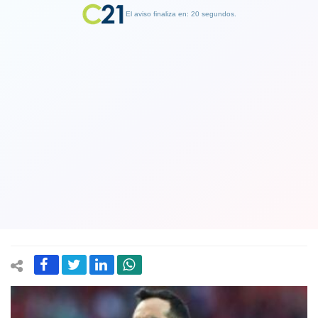
El aviso finaliza en: 19 segundos.
Finalizar Publicidad
Claudio Bravo, tras la derrota de Chile
ante Argentina: "Nos queda el sabor
amargo porque pudimos haber
sostenido la igualdad"
26 June 2024