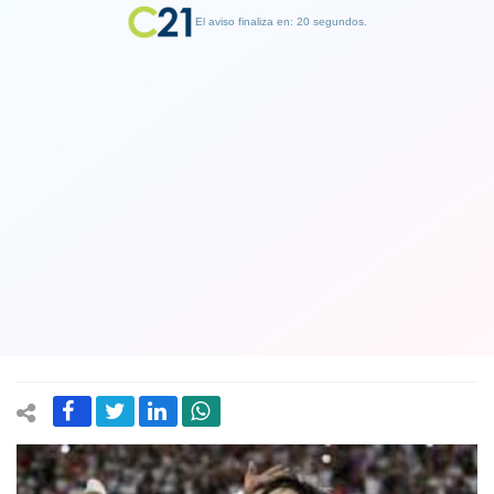
El aviso finaliza en: 19 segundos.
Finalizar Publicidad
Colo Colo derrotó a Sportivo
Trinidense de Paraguay y clasificó a la
fase grupal de la Copa Libertadores
2024
14 March 2024