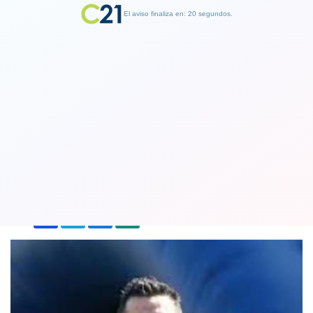
El aviso finaliza en: 19 segundos.
Finalizar Publicidad
Colo Colo en crisis sale a recuperar
confianzas ante Audax Italiano
28 October 2018