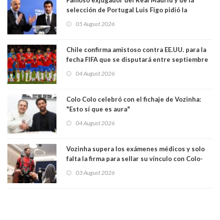
selección de Portugal Luis Figo pidió la
dimisión de presidente de la Fifa: "Es el
05 August 2026
comportamiento más bajo y cobarde que he
visto"
Chile confirma amistoso contra EE.UU. para la
fecha FIFA que se disputará entre septiembre
y octubre
04 August 2026
Colo Colo celebró con el fichaje de Vozinha:
"Esto sí que es aura"
04 August 2026
Vozinha supera los exámenes médicos y solo
falta la firma para sellar su vínculo con Colo-
Colo
03 August 2026