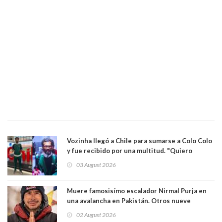
Vozinha llegó a Chile para sumarse a Colo Colo
y fue recibido por una multitud. "Quiero
agradecer el cariño y la paciencia de los
03 August 2026
hinchas"
Muere famosisímo escalador Nirmal Purja en
una avalancha en Pakistán. Otros nueve
montañistas mueren con él
02 August 2026