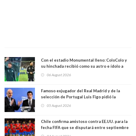
Con el estadio Monumental lleno: ColoColo y
su hinchada recibió como su astro e ídolo a
Vozinha
06 August 2026
Famoso exjugador del Real Madrid y de la
selección de Portugal Luis Figo pidió la
dimisión de presidente de la Fifa: "Es el
05 August 2026
comportamiento más bajo y cobarde que he
visto"
Chile confirma amistoso contra EE.UU. para la
fecha FIFA que se disputará entre septiembre
y octubre