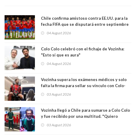
Chile confirma amistoso contra EE.UU. para la
fecha FIFA que se disputará entre septiembre
y octubre
04 August 2026
Colo Colo celebró con el fichaje de Vozinha:
"Esto sí que es aura"
04 August 2026
Vozinha supera los exámenes médicos y solo
falta la firma para sellar su vínculo con Colo-
Colo
03 August 2026
Vozinha llegó a Chile para sumarse a Colo Colo
y fue recibido por una multitud. "Quiero
agradecer el cariño y la paciencia de los
03 August 2026
hinchas"