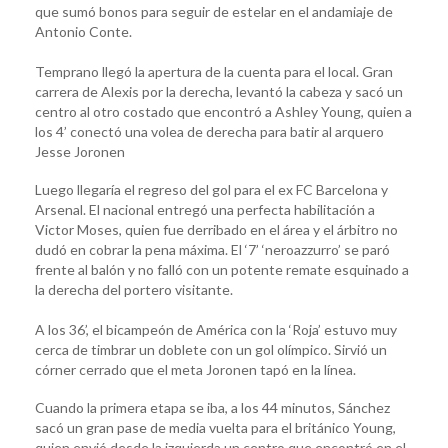
que sumó bonos para seguir de estelar en el andamiaje de
Antonio Conte.
Temprano llegó la apertura de la cuenta para el local. Gran
carrera de Alexis por la derecha, levantó la cabeza y sacó un
centro al otro costado que encontró a Ashley Young, quien a
los 4’ conectó una volea de derecha para batir al arquero
Jesse Joronen
Luego llegaría el regreso del gol para el ex FC Barcelona y
Arsenal. El nacional entregó una perfecta habilitación a
Victor Moses, quien fue derribado en el área y el árbitro no
dudó en cobrar la pena máxima. El ‘7’ ‘neroazzurro’ se paró
frente al balón y no falló con un potente remate esquinado a
la derecha del portero visitante.
A los 36’, el bicampeón de América con la ‘Roja’ estuvo muy
cerca de timbrar un doblete con un gol olímpico. Sirvió un
córner cerrado que el meta Joronen tapó en la línea.
Cuando la primera etapa se iba, a los 44 minutos, Sánchez
sacó un gran pase de media vuelta para el británico Young,
quien envió desde la izquierda un centro que encontró en el