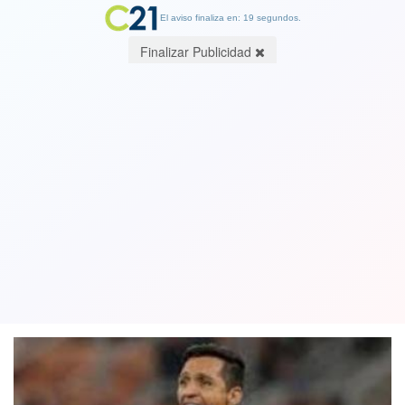
El aviso finaliza en: 19 segundos.
Finalizar Publicidad
Con gol y dos asistencias de Alexis:
Inter aprovechó a un Sánchez
intratable y goleó al Brescia. Ver video
01 July 2020