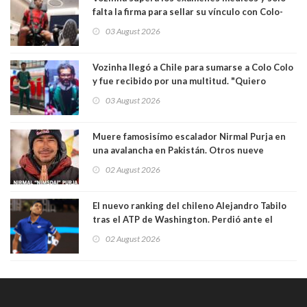
falta la firma para sellar su vínculo con Colo-
Colo
03 August 2026
Vozinha llegó a Chile para sumarse a Colo Colo
y fue recibido por una multitud. "Quiero
agradecer el cariño y la paciencia de los
03 August 2026
hinchas"
Muere famosisímo escalador Nirmal Purja en
una avalancha en Pakistán. Otros nueve
montañistas mueren con él
02 August 2026
El nuevo ranking del chileno Alejandro Tabilo
tras el ATP de Washington. Perdió ante el
español Rafael Jódar en tres sets
02 August 2026