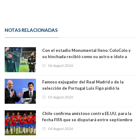
NOTAS RELACIONADAS
Con el estadio Monumental lleno: ColoColo y
su hinchada recibió como su astro e ídolo a
Vozinha
06 August 2026
Famoso exjugador del Real Madrid y de la
selección de Portugal Luis Figo pidió la
dimisión de presidente de la Fifa: "Es el
05 August 2026
comportamiento más bajo y cobarde que he
visto"
Chile confirma amistoso contra EE.UU. para la
fecha FIFA que se disputará entre septiembre
y octubre
04 August 2026